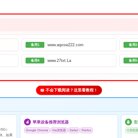
www.aqxsw222.com
备用1
备用2
www.27txt.La
备用4
备用5
📖 不会下载阅读？这里看教程！
苹果设备推荐浏览器
安
🍎
🤖
/5G）
Google Chrome
Via浏览器
Safari
Firefox
X浏览
决。如果