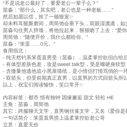
“不是说老公最好了，要爱老公一辈子么？”
苗淼：“那什么，其实吧，老公也是一种老板……”
然后如愿以偿，挨了一顿狠宠✨
却未料耳鬓厮磨间，周简弛会垂下头，双眼湿漉漉，如弃
苗淼勾住男人脖颈，将他拉起来，狠狠吻了上去：“爱你
周简弛：“随便开价，我什么都给你。”
苗淼：“笨蛋……0元。”
食用指北：
- 纯天然钓系笨蛋直男受（苗淼），温柔掌控欲但白给总
- 有体型差肤色差，攻是sweet talk型，受是嘴硬身软型
- 含微量他逃他追小黑屋墙纸，是小情侣打情骂俏的一
- 双箭头，但受前期真正直男，以直男的方式回箭头
以上，祝宝们阅读愉快，笑口常开✨
内容标签：都市 情有独钟 因缘邂逅 甜文 轻松 HE
主角：苗淼，周简弛
其它：跨服聊天文学，直男钢丝雀文学，又名《爱你是
一句话简介：笨蛋直男捞上温柔掌控欲老公哥
立意：真爱无价