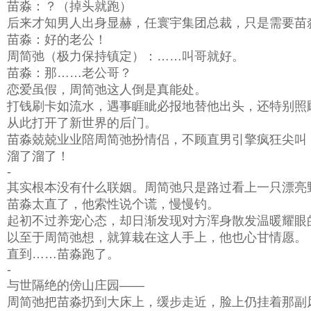
苗淼：？（掉头就跑）
后来才知男人出身显赫，任寰宇集团总裁，只是需要苗
苗淼：好的老公！
周简弛（极力保持镇定）：……叫哥就好。
苗淼：那……老公哥？
恋爱虽假，周简弛这人倒是真能处。
打钱刷卡如流水，遇事睚眦必报地替他出头，还特别照
从此打开了新世界的后门。
苗淼兢兢业业陪周简弛扮情侣，不顾直男引擎疯狂尖叫
溜了溜了！
-
其实根本没有什么联姻。周简弛只是路过看上一只漂亮
苗淼太直了，他索性说个谎，慢慢钓。
起初不过养宠心态，却日渐发现对方浑身散发温暖耀眼
以至于周简弛想，就算栽在这人手上，他也心甘情愿。
直到……苗淼跑了。
-
与世隔绝的傍山庄园——
周简弛把苗淼扔到大床上，缓步走近，脸上仍挂着那副