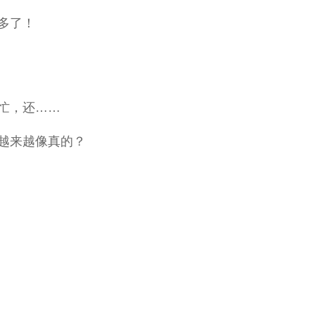
多了！
忙，还……
越来越像真的？