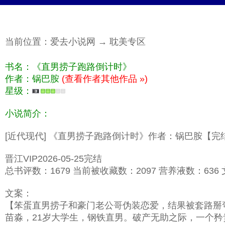
当前位置：
爱去小说网
→
耽美专区
书名：《直男捞子跑路倒计时》
作者：锅巴胺
(查看作者其他作品 »)
星级：
小说简介：
[近代现代] 《直男捞子跑路倒计时》作者：锅巴胺【完
晋江VIP2026-05-25完结
总书评数：1679 当前被收藏数：2097 营养液数：636 文
文案：
【笨蛋直男捞子和豪门老公哥伪装恋爱，结果被套路掰弯，
苗淼，21岁大学生，钢铁直男。破产无助之际，一个矜贵