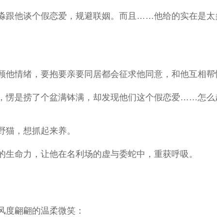
淼跟他谈个假恋爱，规避联姻。而且……他给的实在是太
顾他情绪，要抱要亲要同居都会征求他同意，和他互相帮
，愣是捞了个盆满钵满，却发现他们这个假恋爱……怎么
野猫，想抓起来养。
的生命力，让他在名利场的虚与委蛇中，重获呼吸。
风度翩翩的温柔微笑：