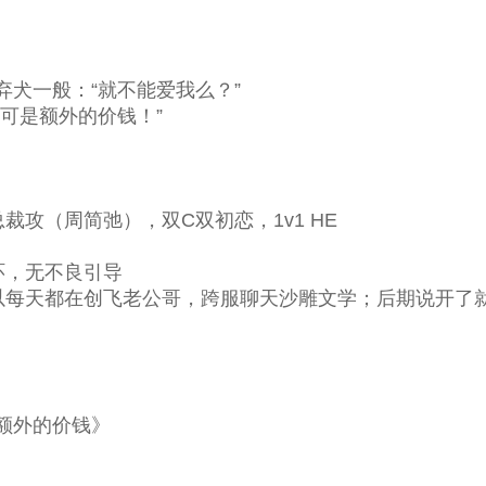
犬一般：“就不能爱我么？”
可是额外的价钱！”
裁攻（周简弛），双C双初恋，1v1 HE
环，无不良引导
所以每天都在创飞老公哥，跨服聊天沙雕文学；后期说开了
额外的价钱》