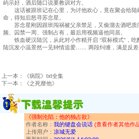
屿示好，酒后随口说要教训对方。
这话被跟班记在心里，为讨他欢心，竟在聚会给陆屿下药
命，得知后怒寻苏念星。
苏念星刚因跟班闯祸被父亲禁足，又偷溜去酒吧质问跟
频、囚禁一周、强制占有，最后用视频逼他同居。
铁血硬汉陆沉，从此对小作精开启 “双标模式”，吃醋
陆沉发小温景然一见钟情追爱…… 两段纠缠，满是反
上一本：
《病院》txt全集
下一本：
《之死靡他》
《强制沦陷：他的独占欲》
作者名称：
我的键盘会说话
(查看作者其他作品 
上传用户：
凉城无爱