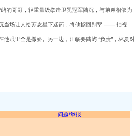
。陆屿的哥哥，轻重量级拳击卫冕冠军陆沉，与弟弟相依为
当场让人给苏念星下迷药，将他掳回别墅 —— 拍视
他眼里全是撒娇。另一边，江临要陆屿 “负责”，林夏对
问题/举报