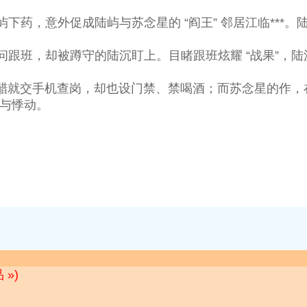
，意外促成陆屿与苏念星的 “阎王” 邻居江临***
班，却被蹲守的陆沉盯上。目睹跟班炫耀 “战果”，陆沉
就交手机查岗，却也设门禁、禁喝酒；而苏念星的作，在
差与悸动。
»)