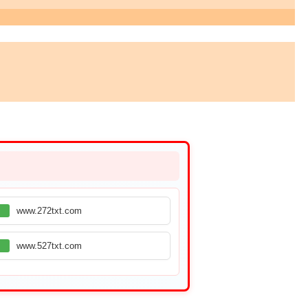
www.272txt.com
www.527txt.com