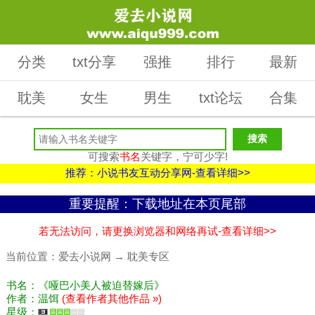
分类
txt分享
强推
排行
最新
耽美
女生
男生
txt论坛
合集
可搜索
书名
关键字，宁可少字!
推荐：小说书友互动分享网-查看详细>>
重要提醒：下载地址在本页尾部
若无法访问，请更换浏览器和网络再试-查看详细>>
当前位置：
爱去小说网
→
耽美专区
书名：《哑巴小美人被迫替嫁后》
作者：温饵
(查看作者其他作品 »)
星级：