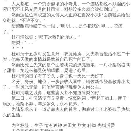
人人都道，一个穷乡僻壤的小哥儿、一个连话都说不顺溜的小
哑巴配不上风光霁月的杜司清，料想没多久就会被扫到出门。
然而这位位高权重的太傅大人正蹲在自家小夫郎面前轻柔给他
穿鞋袜，“不许不穿。”
陆梨幽怨地瞪了他一眼，“明明……是你把我的脚……咬痛
了。”
杜司清浅笑：“那下次咬别的地方。”
陆梨：“……”
＊＊＊
杜司清十五岁时发生意外，双腿瘫痪，大夫断言他活不过二十
岁，他每天做的事情就是数着自己死亡的日子。
然而比死亡先来的是个面若桃花的漂亮新娘，一对小梨涡盛满
了甜水，笑起来都晃荡的耀眼，晃进了心里。
杜司清的日子有了盼头，身子也一天比一天好了。
名分、身份、地位，一步步收入囊中，辅佐新帝登基教养小太
子，一时风光无量，同僚皆言他早晚要休夫尚公主。
杜司清嗤之以鼻，这些庸人都不知道阿梨的好。
第二日，杜司清便面见皇帝，慷慨陈词，“臣起于微末，困于
病疾，唯梨不弃，年深岁久，永不负卿。”
为陆梨求来了一道诰命夫人的旨意，彻底过上了老婆孩子热炕
头的生活。
内容标签： 生子 情有独钟 种田文 甜文 科举 先婚后爱
主角视角:陆梨 互动:杜司清