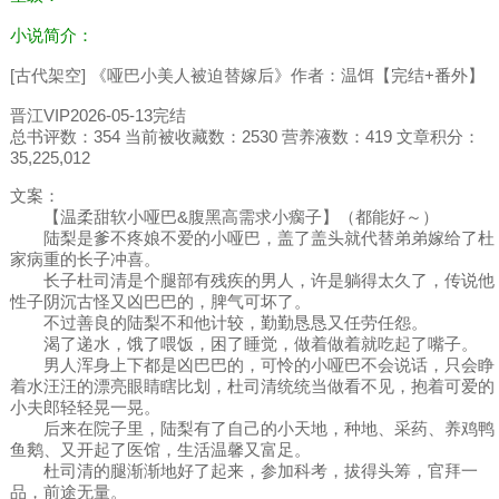
小说简介：
[古代架空] 《哑巴小美人被迫替嫁后》作者：温饵【完结+番外】
晋江VIP2026-05-13完结
总书评数：354 当前被收藏数：2530 营养液数：419 文章积分：
35,225,012
文案：
【温柔甜软小哑巴&腹黑高需求小瘸子】（都能好～）
陆梨是爹不疼娘不爱的小哑巴，盖了盖头就代替弟弟嫁给了杜
家病重的长子冲喜。
长子杜司清是个腿部有残疾的男人，许是躺得太久了，传说他
性子阴沉古怪又凶巴巴的，脾气可坏了。
不过善良的陆梨不和他计较，勤勤恳恳又任劳任怨。
渴了递水，饿了喂饭，困了睡觉，做着做着就吃起了嘴子。
男人浑身上下都是凶巴巴的，可怜的小哑巴不会说话，只会睁
着水汪汪的漂亮眼睛瞎比划，杜司清统统当做看不见，抱着可爱的
小夫郎轻轻晃一晃。
后来在院子里，陆梨有了自己的小天地，种地、采药、养鸡鸭
鱼鹅、又开起了医馆，生活温馨又富足。
杜司清的腿渐渐地好了起来，参加科考，拔得头筹，官拜一
品，前途无量。