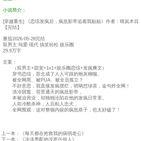
小说简介：
[穿越重生] 《恋综发疯后，疯批影帝追着我贴贴》作者：晴岚木目
【完结】
番茄2026-05-28完结
双男主 纯爱 现代 搞笑轻松 娱乐圈
29.9万字
文案：
（双男主+甜宠+1v1+娱乐圈恋综+发疯爽文）
穿书恋综，苏念成了人人可踩的炮灰糊咖。
被全网黑、被PUA、被全员孤立？
不好意思，我直接发疯摆烂，唢呐怼绿茶，金句炸全网！
清冷阴鸷、背景通天的疯批影帝，
本被迫营业，却独独沦陷在他的发疯日常里。
人前冷酷杀神，人后粘人忠犬，
全网围观：这对整顿内娱的疯批搭子，也太好磕了！
上一本：
《每天都在抢救我的病弱老公》
下一本：
《冷淡男配他没惹任何人》