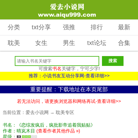
分类
txt分享
强推
排行
最新
耽美
女生
男生
txt论坛
合集
可搜索
书名
关键字，宁可少字!
推荐：小说书友互动分享网-查看详细>>
重要提醒：下载地址在本页尾部
若无法访问，请更换浏览器和网络再试-查看详细>>
当前位置：
爱去小说网
→
耽美专区
书名：《恋综发疯后，疯批影帝追着我贴贴》
作者：晴岚木目
(查看作者其他作品 »)
星级：