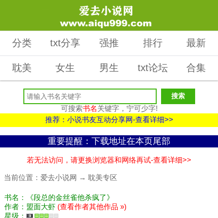
分类
txt分享
强推
排行
最新
耽美
女生
男生
txt论坛
合集
可搜索
书名
关键字，宁可少字!
推荐：小说书友互动分享网-查看详细>>
重要提醒：下载地址在本页尾部
若无法访问，请更换浏览器和网络再试-查看详细>>
当前位置：
爱去小说网
→
耽美专区
书名：《段总的金丝雀他杀疯了》
作者：盟面大虾
(查看作者其他作品 »)
星级：