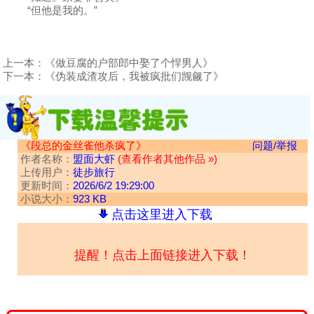
“但他是我的。”
上一本：
《做豆腐的户部郎中娶了个悍男人》
下一本：
《伪装成渣攻后，我被疯批们觊觎了》
《段总的金丝雀他杀疯了》
问题/举报
作者名称：
盟面大虾
(查看作者其他作品 »)
上传用户：
徒步旅行
更新时间：
2026/6/2 19:29:00
小说大小：
923 KB
点击这里进入下载
提醒！点击上面链接进入下载！