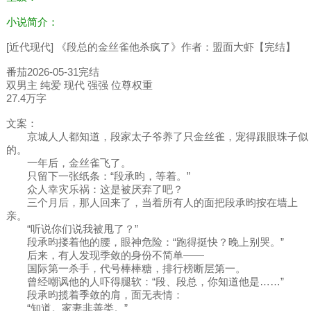
小说简介：
[近代现代] 《段总的金丝雀他杀疯了》作者：盟面大虾【完结】
番茄2026-05-31完结
双男主 纯爱 现代 强强 位尊权重
27.4万字
文案：
京城人人都知道，段家太子爷养了只金丝雀，宠得跟眼珠子似
的。
一年后，金丝雀飞了。
只留下一张纸条：“段承昀，等着。”
众人幸灾乐祸：这是被厌弃了吧？
三个月后，那人回来了，当着所有人的面把段承昀按在墙上
亲。
“听说你们说我被甩了？”
段承昀搂着他的腰，眼神危险：“跑得挺快？晚上别哭。”
后来，有人发现季敛的身份不简单——
国际第一杀手，代号棒棒糖，排行榜断层第一。
曾经嘲讽他的人吓得腿软：“段、段总，你知道他是……”
段承昀揽着季敛的肩，面无表情：
“知道。家妻非善类。”