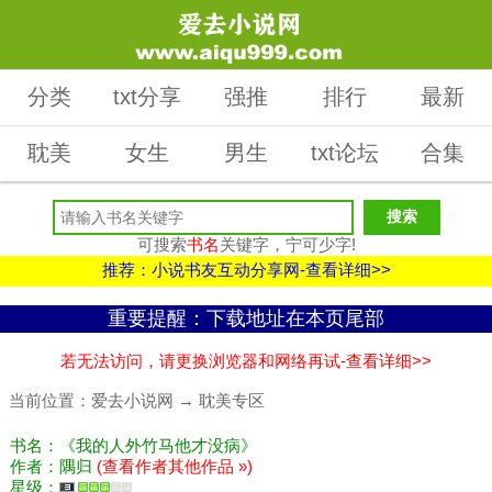
分类
txt分享
强推
排行
最新
耽美
女生
男生
txt论坛
合集
可搜索
书名
关键字，宁可少字!
推荐：小说书友互动分享网-查看详细>>
重要提醒：下载地址在本页尾部
若无法访问，请更换浏览器和网络再试-查看详细>>
当前位置：
爱去小说网
→
耽美专区
书名：《我的人外竹马他才没病》
作者：隅归
(查看作者其他作品 »)
星级：