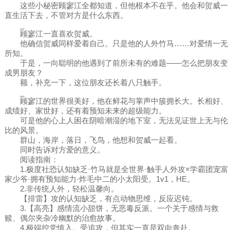
这些小秘密顾寥江全都知道，但他根本不在乎。他会和贺威一
直生活下去，不管对方是什么东西。
_
顾寥江一直喜欢贺威。
他确信贺威同样爱着自己。只是他的人外竹马……对爱情一无
所知。
于是，一向聪明的他遇到了前所未有的难题——怎么把朋友变
成男朋友？
额，补充一下，这位朋友还长着八只触手。
_
顾寥江的世界很美好，他在鲜花与掌声中簇拥长大。长相好、
成绩好、家世好，还有着预知未来的超级能力。
可是他的心上人困在阴暗潮湿的地下室，无法见证世上无与伦
比的风景。
群山，海岸，落日，飞鸟，他想和贺威一起看。
同时告诉对方爱的意义。
阅读指南：
1.极度社恐认知缺乏·竹马就是全世界·触手人外攻×学霸团宠富
家少爷·拥有预知能力·炸毛中二的小太阳受。1v1，HE。
2.非传统人外，轻松温馨向。
【排雷】攻的认知缺乏，有点动物思维，反应迟钝。
3.【高亮】感情流小甜饼，无恶毒反派。一个关于感情与救
赎、偶尔夹杂冷幽默的治愈故事。
4.极端控党慎入。受追攻，但其实一直是双向奔赴。