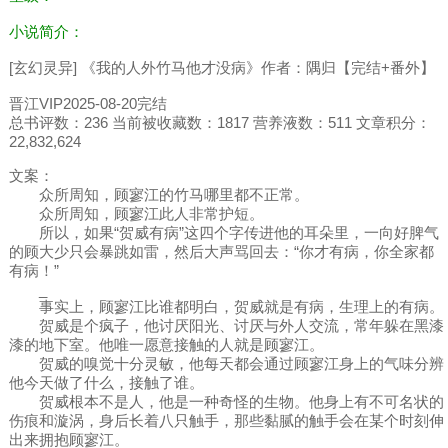
小说简介：
[玄幻灵异] 《我的人外竹马他才没病》作者：隅归【完结+番外】
晋江VIP2025-08-20完结
总书评数：236 当前被收藏数：1817 营养液数：511 文章积分：
22,832,624
文案：
众所周知，顾寥江的竹马哪里都不正常。
众所周知，顾寥江此人非常护短。
所以，如果“贺威有病”这四个字传进他的耳朵里，一向好脾气
的顾大少只会暴跳如雷，然后大声骂回去：“你才有病，你全家都
有病！”
_
事实上，顾寥江比谁都明白，贺威就是有病，生理上的有病。
贺威是个疯子，他讨厌阳光、讨厌与外人交流，常年躲在黑漆
漆的地下室。他唯一愿意接触的人就是顾寥江。
贺威的嗅觉十分灵敏，他每天都会通过顾寥江身上的气味分辨
他今天做了什么，接触了谁。
贺威根本不是人，他是一种奇怪的生物。他身上有不可名状的
伤痕和漩涡，身后长着八只触手，那些黏腻的触手会在某个时刻伸
出来拥抱顾寥江。