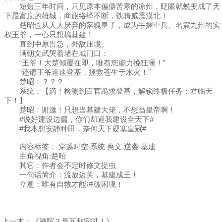
短短三年时间，只见原本偏僻苦寒的凉州，眨眼就蜕变成了天
下最富庶的雄城，商旅络绎不断，铁骑威震漠北！
楚昭也从人人厌弃的落魄皇子，成为手握重兵、名震九州的实
权王爷，一心只想搞基建！
直到中原告急，外敌压境。
满朝文武哭着堵在城门口：
“王爷！大楚倾覆在即，唯有您能力挽狂澜！”
“还请王爷速速登基，拯救苍生于水火！”
楚昭：？？？
系统：【滴！检测到百官跪求登基，解锁终极任务：君临天
下！】
楚昭：谢邀！只想当基建大佬，不想当皇帝啊！
#说好建设边疆，你们却逼我建设全天下#
#我本想安静种田，奈何天下硬塞皇冠#
内容标签： 穿越时空 系统 爽文 逆袭 基建
主角视角:楚昭
其它：作者会不定时修文捉虫
一句话简介：流放边关，基建成王！
立意：唯有自救才能冲破困境！
上一本：
《禅院？是瓦利安哒！》