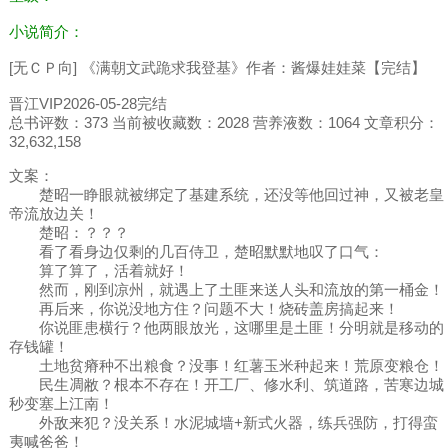
小说简介：
[无ＣＰ向] 《满朝文武跪求我登基》作者：酱爆娃娃菜【完结】
晋江VIP2026-05-28完结
总书评数：373 当前被收藏数：2028 营养液数：1064 文章积分：
32,632,158
文案：
楚昭一睁眼就被绑定了基建系统，还没等他回过神，又被老皇
帝流放边关！
楚昭：？？？
看了看身边仅剩的几百侍卫，楚昭默默地叹了口气：
算了算了，活着就好！
然而，刚到凉州，就遇上了土匪来送人头和流放的第一桶金！
再后来，你说没地方住？问题不大！烧砖盖房搞起来！
你说匪患横行？他两眼放光，这哪里是土匪！分明就是移动的
存钱罐！
土地贫瘠种不出粮食？没事！红薯玉米种起来！荒原变粮仓！
民生凋敝？根本不存在！开工厂、修水利、筑道路，苦寒边城
秒变塞上江南！
外敌来犯？没关系！水泥城墙+新式火器，练兵强防，打得蛮
夷喊爸爸！