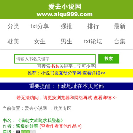
分类
txt分享
强推
排行
最新
耽美
女生
男生
txt论坛
合集
可搜索
书名
关键字，宁可少字!
推荐：小说书友互动分享网-查看详细>>
重要提醒：下载地址在本页尾部
若无法访问，请更换浏览器和网络再试-查看详细>>
当前位置：
爱去小说网
→
耽美专区
书名：《满朝文武跪求我登基》
作者：酱爆娃娃菜
(查看作者其他作品 »)
星级：