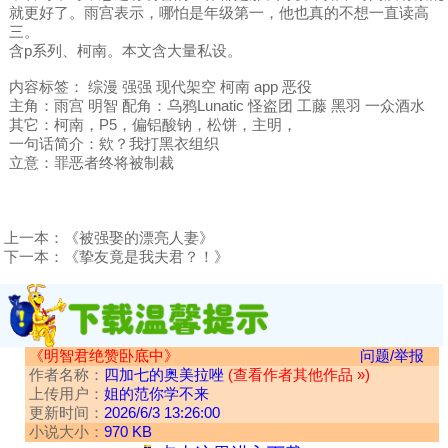
就更好了。雨宫表示，哪怕是年级第一，他也真的不想一直读高
三。
含p系列、柯南。本文含大量私设。
内容标签： 综漫 强强 现代架空 柯南 app 恶役
主角：雨宫 明智 配角：乌鸦Lunatic 怪盗团 工藤 黑羽 一众酒水
其它：柯南，P5，偏铝酸钠，松饼，主明，
一句话简介：欸？我打黑衣组织
立意：罪恶者终将被制裁
上一本：
《被强娶的漂亮人妻》
下一本：
《挚友竟是我夫君？！》
《明智君绝赞卧底中》
问题/举报
作者名称：
四加七的奥美拉唑
(查看作者其他作品 »)
上传用户：
姐的范你学不来
更新时间：
2026/6/3 13:26:00
小说大小：
970 KB