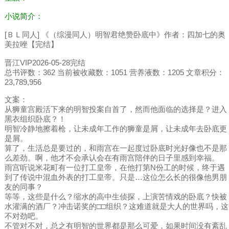
小说简介：
[ＢＬ同人] 《（综漫同人）明智君绝赞卧底中》作者：四加七的奥
美拉唑【完结】
晋江VIP2026-05-28完结
总书评数：362 当前被收藏数：1051 营养液数：1205 文章积分：
23,789,956
文案：
从狮童宫殿活下来的明智投案自首了，然而他面临的选择是？进入
黑衣组织卧底？！
明智冷静地擦着枪，让未成年工作的狮童是屑，让未成年去卧底更
是屑。
算了，生活总是要过的，和雨宫在一起度过卧底时光好像也不是那
么差劲。啊，他才不会承认会在有雨宫陪伴的日子里感到幸福。
雨宫听说米花町有一位打工皇帝，在他打第N份工的时候，终于遇
到了传说中混血外表的打工皇帝。只是…这位怎么长的很像他男朋
友的同事？
等等，这些是什么？缩水的高中生侦探，上演苦情戏的卧底？快被
水灌满的酒厂？冲击诺奖的□□组织？这难道就是大人的世界吗，这
不对劲吧。
不管对不对，总之有明智的世界都是那么可爱，如果时间没有紊乱