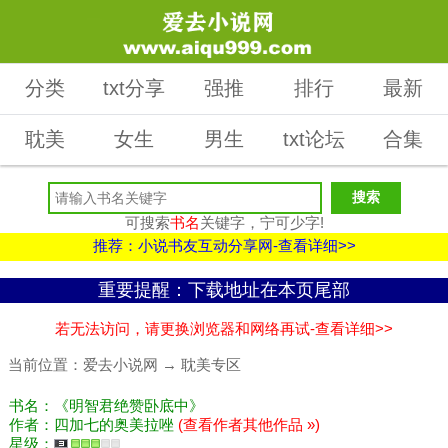
分类
txt分享
强推
排行
最新
耽美
女生
男生
txt论坛
合集
可搜索
书名
关键字，宁可少字!
推荐：小说书友互动分享网-查看详细>>
重要提醒：下载地址在本页尾部
若无法访问，请更换浏览器和网络再试-查看详细>>
当前位置：
爱去小说网
→
耽美专区
书名：《明智君绝赞卧底中》
作者：四加七的奥美拉唑
(查看作者其他作品 »)
星级：