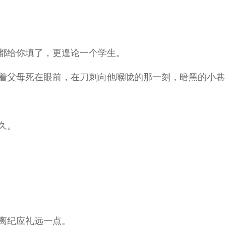
都给你填了，更遑论一个学生。
着父母死在眼前，在刀刺向他喉咙的那一刻，暗黑的小巷
久。
离纪应礼远一点。