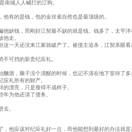
他是南城人人喊打的江狗。
，他有的是钱，包的金丝雀自然也是最顶级的。
偏他缺钱，而刚好江契最不缺的就是钱。钱多了，太平洋
放他走。
但这一天还没来江家就破产了。被债主追杀，江契亲眼看
势不可挡的新贵纪应礼。
始酗酒，脑子没个清醒的时候，也记不清在地下室待了多
纪应礼所有的财产。
样的漂亮，只是瘦得不成样子。
些年为他还清了债务。
进去。
了，他应该对纪应礼好一点，而他能想到最好的办法就是