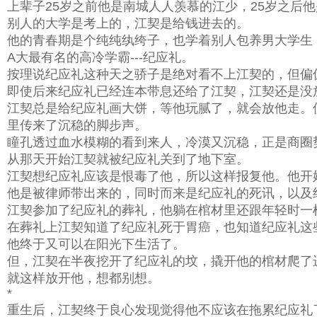
上辈子25岁之前他是南城人人羡慕的江少，25岁之后
别人的大学是考上的，江契是给钱进去的。
他的青春期是个纯纯纨绔子，也学着别人包养男大学生
A大最有名的高冷学霸---纪应礼。
按理说纪应礼这种天之骄子是绝对看不上江契的，但偏
即使后来纪应礼已经连本带息还给了江契，江契还是没
江契总是给纪应礼画大饼，等他玩腻了，就会放他走。
里传来了沉稳的脚步声。
瞳孔透过血水模糊的看到来人，冷漠又沉稳，正是商圈
从那天开始江契就被纪应礼关到了地下室。
江契想纪应礼应该是恨毒了他，所以这样报复他。他开
他是被律师带出来的，同时而来是纪应礼的死讯，以及
江契参加了纪应礼的葬礼，他躺在棺材里还跟年轻时一
在葬礼上江契知道了纪应礼死于胃癌，也知道纪应礼这
他终于又可以在阳光下生活了。
但，江契在半夜挖开了纪应礼的坟，撬开他的棺材爬了
就这样放开他，想都别想。
*
重生后，江契终于良心发现觉得他不应该在拖累纪应礼