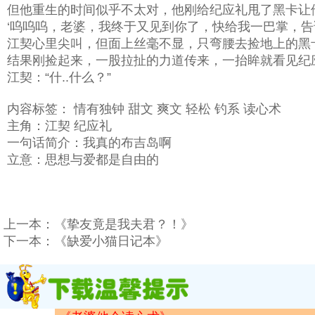
但他重生的时间似乎不太对，他刚给纪应礼甩了黑卡让
‘呜呜呜，老婆，我终于又见到你了，快给我一巴掌，告
江契心里尖叫，但面上丝毫不显，只弯腰去捡地上的黑卡
结果刚捡起来，一股拉扯的力道传来，一抬眸就看见纪应
江契：“什..什么？”
内容标签： 情有独钟 甜文 爽文 轻松 钓系 读心术
主角：江契 纪应礼
一句话简介：我真的布吉岛啊
立意：思想与爱都是自由的
上一本：
《挚友竟是我夫君？！》
下一本：
《缺爱小猫日记本》