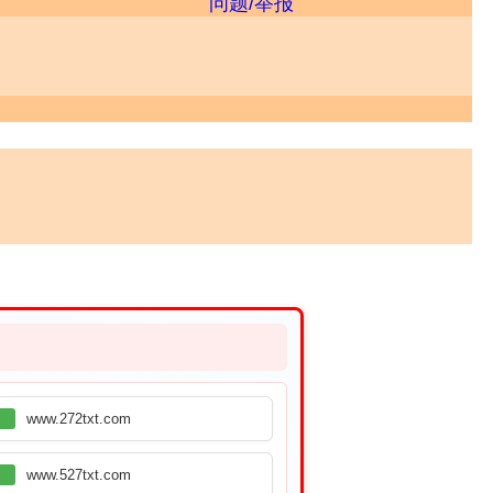
问题/举报
www.272txt.com
www.527txt.com