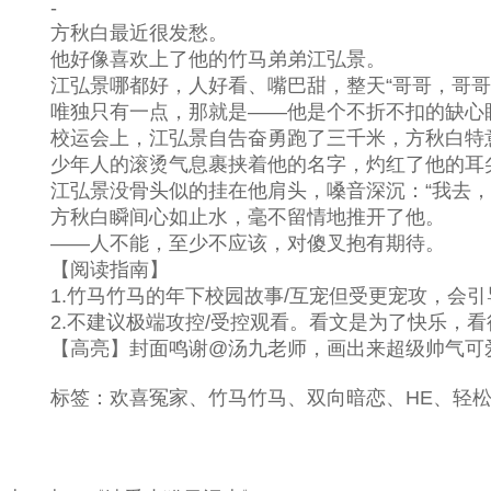
-
方秋白最近很发愁。
他好像喜欢上了他的竹马弟弟江弘景。
江弘景哪都好，人好看、嘴巴甜，整天“哥哥，哥哥
唯独只有一点，那就是——他是个不折不扣的缺心
校运会上，江弘景自告奋勇跑了三千米，方秋白特意
少年人的滚烫气息裹挟着他的名字，灼红了他的耳
江弘景没骨头似的挂在他肩头，嗓音深沉：“我去，吓
方秋白瞬间心如止水，毫不留情地推开了他。
——人不能，至少不应该，对傻叉抱有期待。
【阅读指南】
1.竹马竹马的年下校园故事/互宠但受更宠攻，会引
2.不建议极端攻控/受控观看。看文是为了快乐，看
【高亮】封面鸣谢@汤九老师，画出来超级帅气可
标签：欢喜冤家、竹马竹马、双向暗恋、HE、轻松