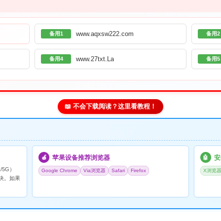
www.aqxsw222.com
备用1
备用2
www.27txt.La
备用4
备用5
📖 不会下载阅读？这里看教程！
苹果设备推荐浏览器
安
🍎
🤖
/5G）
Google Chrome
Via浏览器
Safari
Firefox
X浏览
决。如果