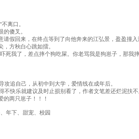
”不离口。
眼的傻叉。
请假回来，在终点等到了向他奔来的江弘景，盈盈撞入
尖，方秋白心跳如擂。
死我了，差点摔个狗吃屎。你老骂我是狗崽子，那我摔
导攻追自己，从初中到大学，爱情线在成年后。
得不快乐就建议及时止损别看了，作者文笔差还烂泥扶不
爱的两只崽子！！！
、年下、甜宠、校园