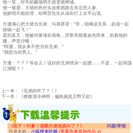
他一笑，对手的赌场明天就变烧烤城。
他一皱眉，大佬的死对头连夜跑路去东北挖人参。
他娇弱不能自理，却帮厉先生从庙街打上太平山顶。
方澈满心把大佬当兄弟，勾肩搭背：“哥，咱俩这关系，必须一起
搞钱一起飞！”
直到某天，他被对家堵在墙角，厉寒舟踏着血色而来，掐着他的
腰，声音沙哑：
“阿澈，我从来不想当你兄弟。”
“我想当你男人。”
方澈：？？？等会儿！说好的兄弟情深一起嫖……不是，一起闯荡
江湖呢？！
上一本：
《兄弟的咋了？！》
下一本：
《撩拨清冷神明，偏执疯批又野又欲》
《跪下！叫爹！港圈大佬他真叫了？》
问题/举报
作者名称：
小狐狸来吃糖
(查看作者其他作品 »)