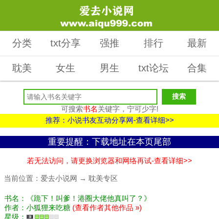
分类
txt分享
强推
排行
最新
耽美
女生
男生
txt论坛
合集
可搜索
书名
关键字，宁可少字!
推荐：小说书友互动分享网-查看详细>>
重要提醒：下载地址在本页尾部
若无法访问，请更换浏览器和网络再试-查看详细>>
当前位置：
爱去小说网
→
耽美专区
书名：《跪下！叫爹！港圈大佬他真叫了？》
作者：小狐狸来吃糖
(查看作者其他作品 »)
星级：