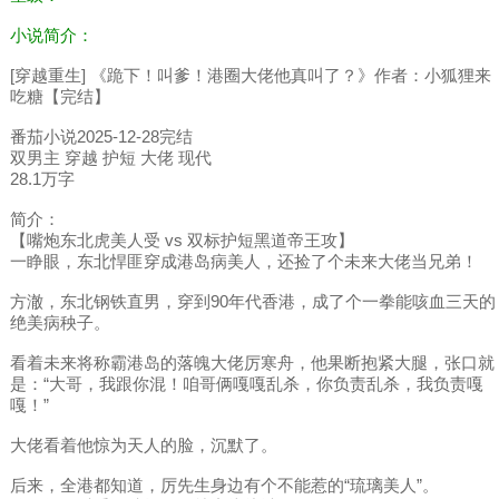
小说简介：
[穿越重生] 《跪下！叫爹！港圈大佬他真叫了？》作者：小狐狸来
吃糖【完结】
番茄小说2025-12-28完结
双男主 穿越 护短 大佬 现代
28.1万字
简介：
【嘴炮东北虎美人受 vs 双标护短黑道帝王攻】
一睁眼，东北悍匪穿成港岛病美人，还捡了个未来大佬当兄弟！
方澈，东北钢铁直男，穿到90年代香港，成了个一拳能咳血三天的
绝美病秧子。
看着未来将称霸港岛的落魄大佬厉寒舟，他果断抱紧大腿，张口就
是：“大哥，我跟你混！咱哥俩嘎嘎乱杀，你负责乱杀，我负责嘎
嘎！”
大佬看着他惊为天人的脸，沉默了。
后来，全港都知道，厉先生身边有个不能惹的“琉璃美人”。