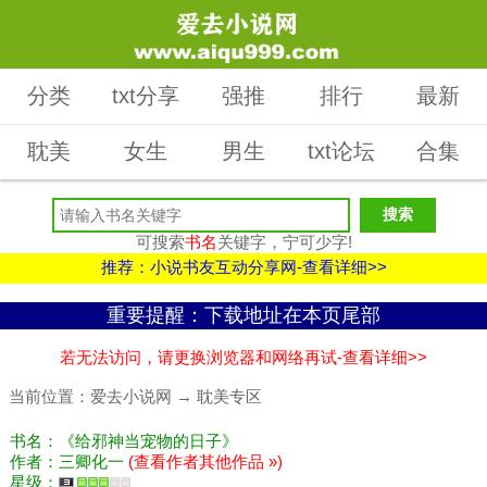
分类
txt分享
强推
排行
最新
耽美
女生
男生
txt论坛
合集
可搜索
书名
关键字，宁可少字!
推荐：小说书友互动分享网-查看详细>>
重要提醒：下载地址在本页尾部
若无法访问，请更换浏览器和网络再试-查看详细>>
当前位置：
爱去小说网
→
耽美专区
书名：《给邪神当宠物的日子》
作者：三卿化一
(查看作者其他作品 »)
星级：