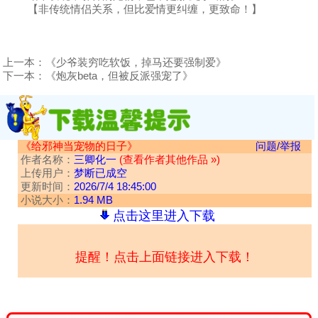
【非传统情侣关系，但比爱情更纠缠，更致命！】
上一本：
《少爷装穷吃软饭，掉马还要强制爱》
下一本：
《炮灰beta，但被反派强宠了》
《给邪神当宠物的日子》
问题/举报
作者名称：
三卿化一
(查看作者其他作品 »)
上传用户：
梦断已成空
更新时间：
2026/7/4 18:45:00
小说大小：
1.94 MB
点击这里进入下载
提醒！点击上面链接进入下载！