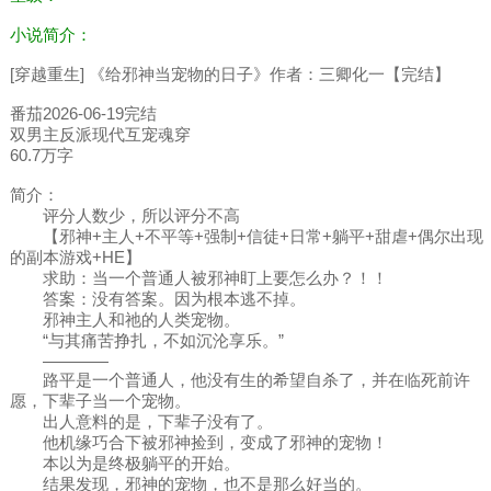
小说简介：
[穿越重生] 《给邪神当宠物的日子》作者：三卿化一【完结】
番茄2026-06-19完结
双男主反派现代互宠魂穿
60.7万字
简介：
评分人数少，所以评分不高
【邪神+主人+不平等+强制+信徒+日常+躺平+甜虐+偶尔出现
的副本游戏+HE】
求助：当一个普通人被邪神盯上要怎么办？！！
答案：没有答案。因为根本逃不掉。
邪神主人和祂的人类宠物。
“与其痛苦挣扎，不如沉沦享乐。”
————
路平是一个普通人，他没有生的希望自杀了，并在临死前许
愿，下辈子当一个宠物。
出人意料的是，下辈子没有了。
他机缘巧合下被邪神捡到，变成了邪神的宠物！
本以为是终极躺平的开始。
结果发现，邪神的宠物，也不是那么好当的。