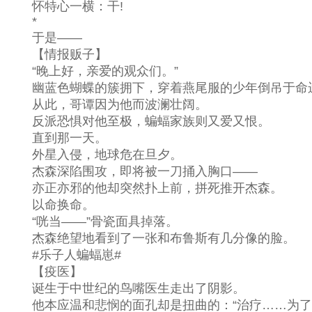
怀特心一横：干!
*
于是——
【情报贩子】
“晚上好，亲爱的观众们。”
幽蓝色蝴蝶的簇拥下，穿着燕尾服的少年倒吊于命运
从此，哥谭因为他而波澜壮阔。
反派恐惧对他至极，蝙蝠家族则又爱又恨。
直到那一天。
外星入侵，地球危在旦夕。
杰森深陷围攻，即将被一刀捅入胸口——
亦正亦邪的他却突然扑上前，拼死推开杰森。
以命换命。
“咣当——”骨瓷面具掉落。
杰森绝望地看到了一张和布鲁斯有几分像的脸。
#乐子人蝙蝠崽#
【疫医】
诞生于中世纪的鸟嘴医生走出了阴影。
他本应温和悲悯的面孔却是扭曲的：“治疗……为了