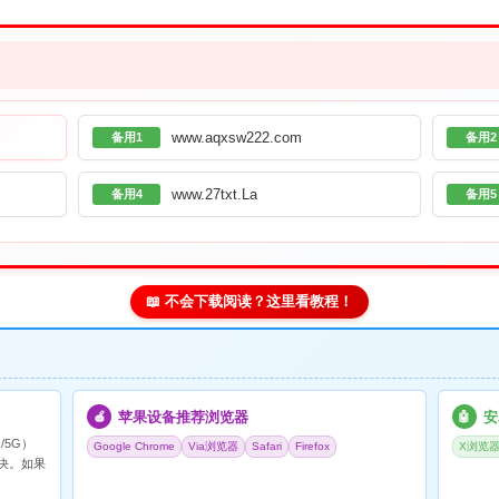
www.aqxsw222.com
备用1
备用2
www.27txt.La
备用4
备用5
📖 不会下载阅读？这里看教程！
苹果设备推荐浏览器
安
🍎
🤖
/5G）
Google Chrome
Via浏览器
Safari
Firefox
X浏览
决。如果