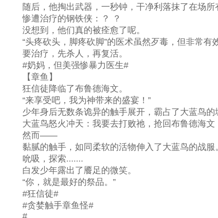
随后，他掏出武器，一秒钟，干净利落抹了在场所
惨遭治疗的钢铁侠：？ ？
没想到，他们真的被痊愈了呢。
“头疼砍头，脚疼砍脚”的医术虽然歹毒，但非常有
要治疗，先杀人，再复活。
#奶妈，但美强惨暴力医生#
【章鱼】
狂信徒降临了布鲁德海文。
“来享受吧，我为神带来的盛宴！”
少年身后无数条诡异的触手展开，霸占了大蓝鸟的
大蓝鸟怒火冲天：我要去打败祂，抢回布鲁德海文
然而——
黏腻的触手，如同柔软的活物伸入了大蓝鸟的战服
吮吸，探索.......
白发少年露出了餍足的微笑。
“你，就是最好的祭品。”
#狂信徒#
#贪婪触手章鱼怪#
#