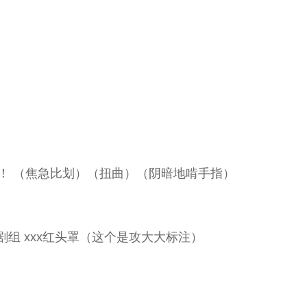
！ （焦急比划）（扭曲）（阴暗地啃手指）
剧组 xxx红头罩（这个是攻大大标注）