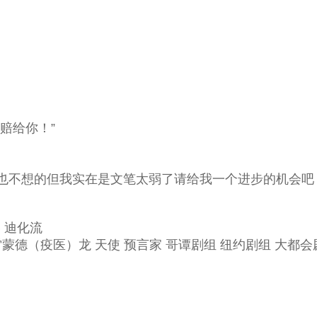
赔给你！”
我也不想的但我实在是文笔太弱了请给我一个进步的机会吧
 迪化流
蒙德（疫医）龙 天使 预言家 哥谭剧组 纽约剧组 大都会