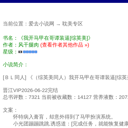
当前位置：
爱去小说网
→
耽美专区
书名：《我开马甲在哥谭装逼[综英美]》
作者：风干腿肉
(查看作者其他作品 »)
星级：
小说简介：
[ＢＬ同人] 《（综英美同人）我开马甲在哥谭装逼[综
晋江VIP2026-06-22完结
总书评数：7321 当前被收藏数：14127 营养液数：20727
文案：
怀特病入膏肓，却意外得到了马甲扮演系统。
小光团蹦蹦跳跳,诱惑道：[完成任务，就能恢复健康哦