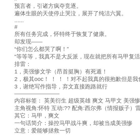
预言者，引诸方疯夺竞逐。
遍体生眼的天使停止哭泣，展开了纯洁六翼。
......
#
所有任务完成，怀特终于恢复了健康。
却发现——
“你们怎么都哭了啊！”
“等等等，我真不是大反派，现在就把所有马甲复活
排雷：
1，美强惨文学（昂首挺胸）有死遁！
2，极其ooc！ ！ ！ ！对不起我真的很抱歉但是
3，谢绝写作指导，弃文直接跑路就行
————————
内容标签： 英美衍生 超级英雄 爽文 马甲文 美强惨
主角视角:怀特 互动:?? 配角:西尔弗（情报贩子）雷
其它：马甲，爽文
一句话简介：操控马甲战斗爽，却被当成美强惨
立意：爱能够拯救一切