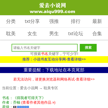
分类
txt分享
强推
排行
最新
耽美
女生
男生
txt论坛
合集
可搜索
书名
关键字，宁可少字!
推荐：小说书友互动分享网-查看详细>>
重要提醒：下载地址在本页尾部
若无法访问，请更换浏览器和网络再试-查看详细>>
当前位置：
爱去小说网
→
耽美专区
书名：《得我者可得天下》
作者：乔柚
(查看作者其他作品 »)
星级：