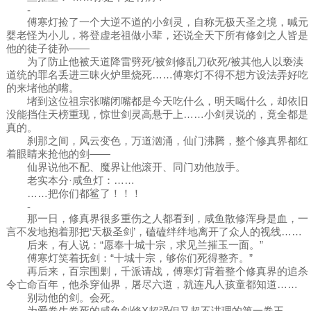
-
傅寒灯捡了一个大逆不道的小剑灵，自称无极天圣之境，喊元
婴老怪为小儿，将登虚老祖做小辈，还说全天下所有修剑之人皆是
他的徒子徒孙——
为了防止他被天道降雷劈死/被剑修乱刀砍死/被其他人以亵渎
道统的罪名丢进三昧火炉里烧死……傅寒灯不得不想方设法弄好吃
的来堵他的嘴。
堵到这位祖宗张嘴闭嘴都是今天吃什么，明天喝什么，却依旧
没能挡住天榜重现，惊世剑灵高悬于上……小剑灵说的，竟全都是
真的。
刹那之间，风云变色，万道汹涌，仙门沸腾，整个修真界都红
着眼睛来抢他的剑——
仙界说他不配、魔界让他滚开、同门劝他放手。
老实本分·咸鱼灯：……
……把你们都鲨了！！！
-
那一日，修真界很多重伤之人都看到，咸鱼散修浑身是血，一
言不发地抱着那把‘天极圣剑’，磕磕绊绊地离开了众人的视线……
后来，有人说：“愿奉十城十宗，求见兰摧玉一面。”
傅寒灯笑着抚剑：“十城十宗，够你们死得整齐。”
再后来，百宗围剿，千派请战，傅寒灯背着整个修真界的追杀
令亡命百年，他杀穿仙界，屠尽六道，就连凡人孩童都知道……
别动他的剑。会死。
为爱卷生卷死的咸鱼剑修X超强但又超不讲理的第一卷王