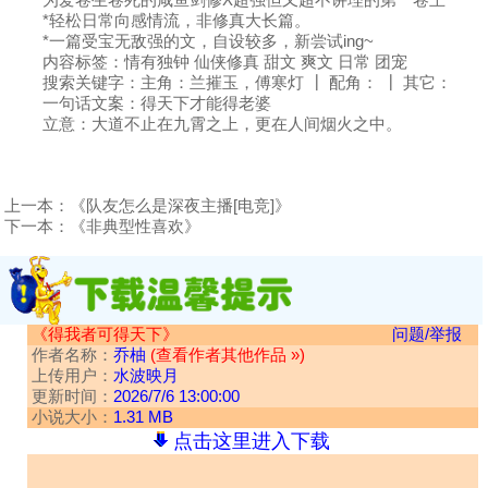
*轻松日常向感情流，非修真大长篇。
*一篇受宝无敌强的文，自设较多，新尝试ing~
内容标签：情有独钟 仙侠修真 甜文 爽文 日常 团宠
搜索关键字：主角：兰摧玉，傅寒灯 ┃ 配角： ┃ 其它：
一句话文案：得天下才能得老婆
立意：大道不止在九霄之上，更在人间烟火之中。
上一本：
《队友怎么是深夜主播[电竞]》
下一本：
《非典型性喜欢》
《得我者可得天下》
问题/举报
作者名称：
乔柚
(查看作者其他作品 »)
上传用户：
水波映月
更新时间：
2026/7/6 13:00:00
小说大小：
1.31 MB
点击这里进入下载