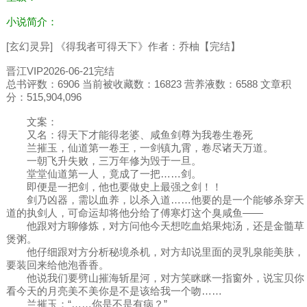
小说简介：
[玄幻灵异] 《得我者可得天下》作者：乔柚【完结】
晋江VIP2026-06-21完结
总书评数：6906 当前被收藏数：16823 营养液数：6588 文章积
分：515,904,096
文案：
又名：得天下才能得老婆、咸鱼剑尊为我卷生卷死
兰摧玉，仙道第一卷王，一剑镇九霄，卷尽诸天万道。
一朝飞升失败，三万年修为毁于一旦。
堂堂仙道第一人，竟成了一把……剑。
即便是一把剑，他也要做史上最强之剑！！
剑乃凶器，需以血养，以杀入道……他要的是一个能够杀穿天
道的执剑人，可命运却将他分给了傅寒灯这个臭咸鱼——
他跟对方聊修炼，对方问他今天想吃血焰果炖汤，还是金髓草
煲粥。
他仔细跟对方分析秘境杀机，对方却说里面的灵乳泉能美肤，
要装回来给他泡香香。
他说我们要劈山摧海斩星河，对方笑眯眯一指窗外，说宝贝你
看今天的月亮美不美你是不是该给我一个吻……
兰摧玉：“……你是不是有病？”