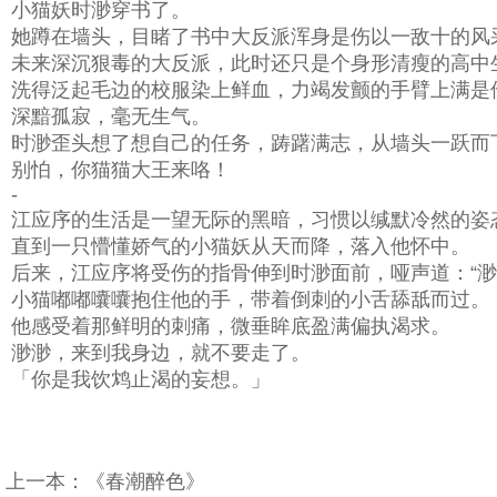
小猫妖时渺穿书了。
她蹲在墙头，目睹了书中大反派浑身是伤以一敌十的风
未来深沉狠毒的大反派，此时还只是个身形清瘦的高中
洗得泛起毛边的校服染上鲜血，力竭发颤的手臂上满是
深黯孤寂，毫无生气。
时渺歪头想了想自己的任务，踌躇满志，从墙头一跃而
别怕，你猫猫大王来咯！
-
江应序的生活是一望无际的黑暗，习惯以缄默冷然的姿
直到一只懵懂娇气的小猫妖从天而降，落入他怀中。
后来，江应序将受伤的指骨伸到时渺面前，哑声道：“渺
小猫嘟嘟囔囔抱住他的手，带着倒刺的小舌舔舐而过。
他感受着那鲜明的刺痛，微垂眸底盈满偏执渴求。
渺渺，来到我身边，就不要走了。
「你是我饮鸩止渴的妄想。」
上一本：
《春潮醉色》