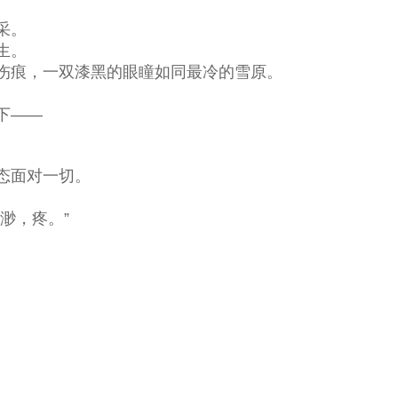
采。
生。
伤痕，一双漆黑的眼瞳如同最冷的雪原。
下——
态面对一切。
渺，疼。”