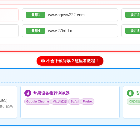
www.aqxsw222.com
备用1
备用2
www.27txt.La
备用4
备用5
📖 不会下载阅读？这里看教程！
苹果设备推荐浏览器
安
🍎
🤖
/5G）
Google Chrome
Via浏览器
Safari
Firefox
X浏览
决。如果