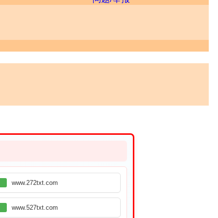
www.272txt.com
www.527txt.com