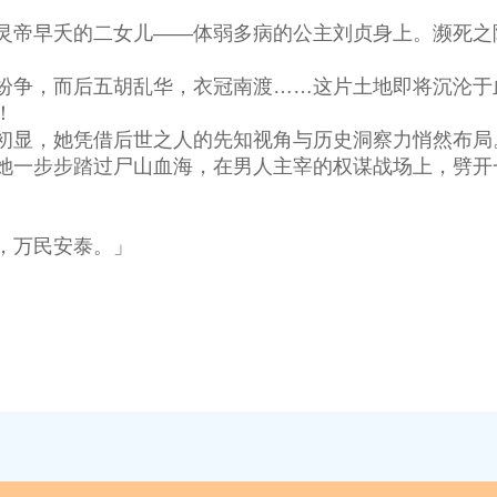
灵帝早夭的二女儿——体弱多病的公主刘贞身上。濒死之
纷争，而后五胡乱华，衣冠南渡……这片土地即将沉沦
！
初显，她凭借后世之人的先知视角与历史洞察力悄然布局
她一步步踏过尸山血海，在男人主宰的权谋战场上，劈开
」
，万民安泰。」