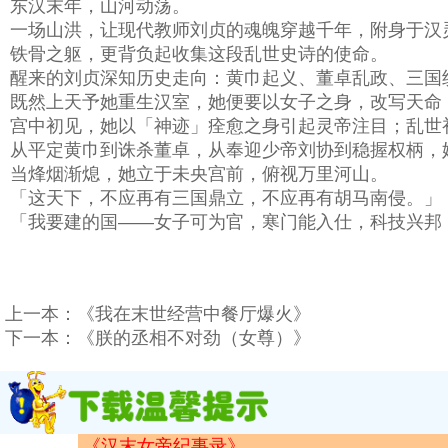
东汉末年，山河动荡。
一场山洪，让现代教师刘贞的魂魄穿越千年，附身于汉
铁骨之躯，更背负起收集这段乱世史诗的使命。
醒来的刘贞深知历史走向：黄巾起义、董卓乱政、三国
既然上天予她重生汉室，她便要以女子之身，改写天命
宫中初见，她以「神迹」痊愈之身引起灵帝注目；乱世
从平定黄巾到诛杀董卓，从奉迎少帝刘协到稳握权柄，
当烽烟渐熄，她立于未央宫前，俯视万里河山。
「这天下，不应再有三国鼎立，不应再有胡马南侵。
「我要建的国——女子可为官，寒门能入仕，科技兴邦
上一本：
《我在末世经营中餐厅爆火》
下一本：
《朕的丞相不对劲（女尊）》
《汉末女帝纪事录》