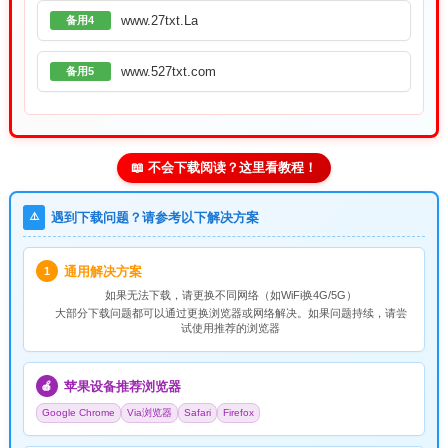
www.27txt.La
备用4
www.527txt.com
备用5
📖 不会下载阅读？这里看教程！
⚠️
遇到下载问题？请参考以下解决方案
通用解决方案
1
如果无法下载，请
更换不同网络
（如WiFi换4G/5G）
大部分下载问题都可以通过更换浏览器或网络解决。如果问题持续，请尝
试使用推荐的浏览器
苹果设备推荐浏览器
🍎
Google Chrome
Via浏览器
Safari
Firefox