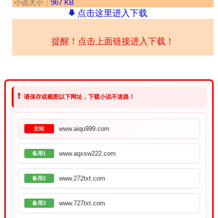
小说大小：
967 KB
点击这里进入下载
提醒！点击上面链接进入下载！
❗
请保存或截图以下网址，下载小说不迷路！
www.aiqu999.com
主站
www.aqxsw222.com
备用1
www.272txt.com
备用2
www.727txt.com
备用3