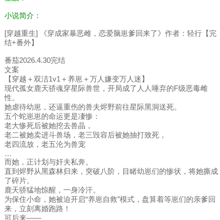
小说简介：
[穿越重生] 《穿成家暴恶雌，恋爱脑崽爹回来了》作者：轻行【完
结+番外】
番茄2026.4.30完结
文案
【穿越＋双洁1v1＋养崽＋万人嫌变万人迷】
现代孤女鹿天骄魂穿星际兽世，开局成了人人唾弃的F级恶毒雌
性。
她虐待幼崽，还逼重伤的兽夫烬野前往星际黑洞送死。
五个蛇崽崽的命运更是凄惨：
老大惨死后被她挖去兽晶，
老二被她卖进斗兽场，老三毁容后被她抽打致死，
老四流放，老五沦为兽宠
…
而她，正计划与奸夫私奔。
直到烬野从黑森林归来，突破八阶，目睹幼崽们的惨状，将她撕成
了碎片。
鹿天骄猛地惊醒，一身冷汗。
为保住小命，她被迫开启“养崽自救”模式，盘算着等崽们的亲爹回
来，立刻离婚跑路！
可后来——