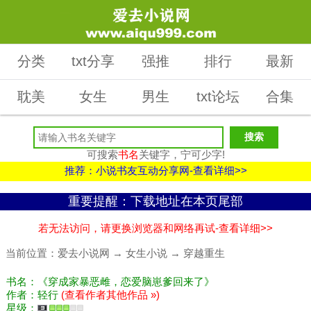
分类
txt分享
强推
排行
最新
耽美
女生
男生
txt论坛
合集
可搜索
书名
关键字，宁可少字!
推荐：小说书友互动分享网-查看详细>>
重要提醒：下载地址在本页尾部
若无法访问，请更换浏览器和网络再试-查看详细>>
当前位置：
爱去小说网
→
女生小说
→
穿越重生
书名：《穿成家暴恶雌，恋爱脑崽爹回来了》
作者：轻行
(查看作者其他作品 »)
星级：