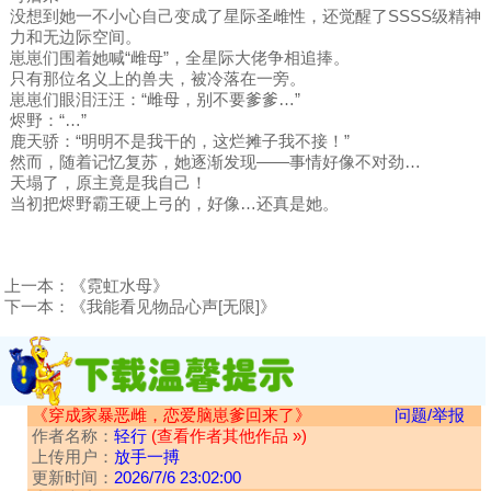
没想到她一不小心自己变成了星际圣雌性，还觉醒了SSSS级精神
力和无边际空间。
崽崽们围着她喊“雌母”，全星际大佬争相追捧。
只有那位名义上的兽夫，被冷落在一旁。
崽崽们眼泪汪汪：“雌母，别不要爹爹…”
烬野：“…”
鹿天骄：“明明不是我干的，这烂摊子我不接！”
然而，随着记忆复苏，她逐渐发现——事情好像不对劲…
天塌了，原主竟是我自己！
当初把烬野霸王硬上弓的，好像…还真是她。
上一本：
《霓虹水母》
下一本：
《我能看见物品心声[无限]》
《穿成家暴恶雌，恋爱脑崽爹回来了》
问题/举报
作者名称：
轻行
(查看作者其他作品 »)
上传用户：
放手一搏
更新时间：
2026/7/6 23:02:00