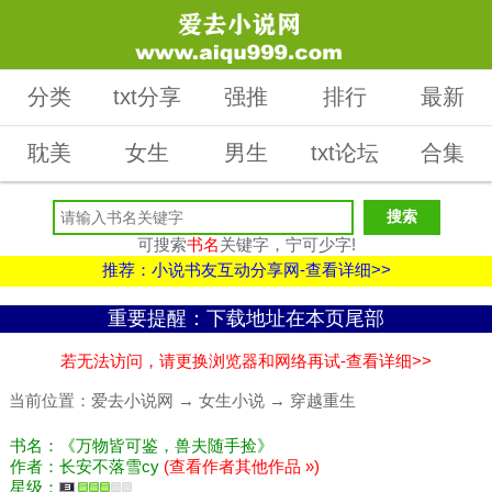
分类
txt分享
强推
排行
最新
耽美
女生
男生
txt论坛
合集
可搜索
书名
关键字，宁可少字!
推荐：小说书友互动分享网-查看详细>>
重要提醒：下载地址在本页尾部
若无法访问，请更换浏览器和网络再试-查看详细>>
当前位置：
爱去小说网
→
女生小说
→
穿越重生
书名：《万物皆可鉴，兽夫随手捡》
作者：长安不落雪cy
(查看作者其他作品 »)
星级：