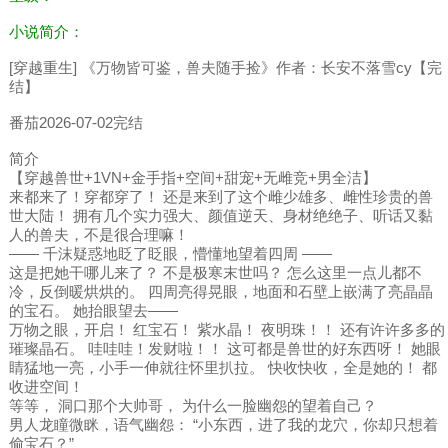
小说简介：
[穿越重生] 《万物皆可鉴，兽夫随手捡》作者：长安不落雪cy【完
结】
番茄2026-07-02完结
简介
【穿越兽世+1VN+金手指+空间+甜宠+无雌竞+男全洁】
来都来了！穿都穿了！ 还是来到了这个雌少雄多、雌性珍贵的兽
世大陆！ 拥有几个实力强大、颜值逆天、身材绝绝子、听话又黏
人的兽夫，不是很合理嘛！
—— 千沫疑惑地眨了眨眼，懵懂地望着四周 ——
这是把她干哪儿来了？ 不是极寒末世吗？ 怎么这里一点儿都不
冷，反倒暖烘烘的。 四周亮得晃眼，地面和石壁上嵌满了亮晶晶
的宝石。 她抬眼望去——
万物之眼，开启！ 红宝石！ 紫水晶！ 夜明珠！！ 还有许许多多的
璀璨晶石。 哇哇哇！发财啦！！ 这可都是兽世的好东西呀！ 她眼
睛猛地一亮，小手一伸就往怀里扒拉。 快收快收，全是她的！ 都
收进空间！
等等， 洞口那个大帅哥， 为什么一脸幽怨的望着自己？
男人龙瞳微眯，语气幽怨： “小东西，进了我的龙穴，你却只想着
偷宝石？”