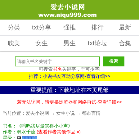
分类
txt分享
强推
排行
最新
耽美
女生
男生
txt论坛
合集
可搜索
书名
关键字，宁可少字!
推荐：小说书友互动分享网-查看详细>>
重要提醒：下载地址在本页尾部
若无法访问，请更换浏览器和网络再试-查看详细>>
当前位置：
爱去小说网
→
女生小说
→
都市言情
书名：《呜呜我尽量哭得小小声》
作者：弱水千流
(查看作者其他作品 »)
星级：