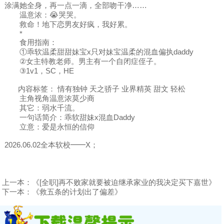
涂满她全身，再一点一滴，全部吻干净……
温意浓：😭哭哭。
救命！地下恋男友好疯，我好累。
*
食用指南：
①乖软温柔甜甜妹宝x只对妹宝温柔的混血偏执daddy
②女主特教老师。男主有一个自闭症侄子。
③1v1，SC，HE
内容标签： 情有独钟 天之骄子 业界精英 甜文 轻松
主角视角温意浓莫少商
其它：弱水千流。
一句话简介：乖软甜妹x混血Daddy
立意：爱是永恒的信仰
2026.06.02全本软校━━X；
上一本：
《[全职]再不败家就要被迫继承家业的我决定买下嘉世》
下一本：
《救五条的计划出了偏差》