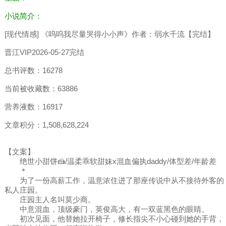
小说简介：
[现代情感] 《呜呜我尽量哭得小小声》作者：弱水千流【完结】
晋江VIP2026-05-27完结
总书评数：16278
当前被收藏数：63886
营养液数：16917
文章积分：1,508,628,224
【文案】
绝世小甜饼🍰/温柔乖软甜妹x混血偏执daddy/体型差/年龄差
＊
为了一份高薪工作，温意浓住进了那座传说中从不接待外客的
私人庄园。
庄园主人名叫莫少商。
中意混血，顶级豪门，英俊高大，有一双蓝黑色的眼睛。
初次见面，他替她拉开椅子，修长指尖不小心碰到她的手背，