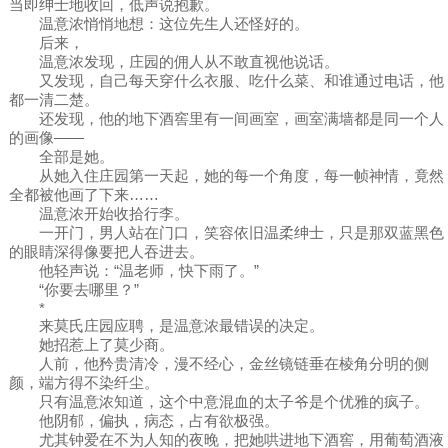
当即绅士地收回，低声说抱歉。
温意浓悄悄地想：这位先生人还怪好的。
后来，
温意浓发现，庄园的佣人从不敢直视他说话。
又发现，自己每天穿什么衣服、吃什么菜、和谁通过电话，他
都一清二楚。
还发现，他的地下酒窖里有一间画室，画室满墙都是同一个人
的画像——
全部是她。
从她入住庄园第一天起，她的每一个角度，每一帧神情，竟然
全都被他画了下来……
温意浓开始收拾行李。
一开门，男人站在门口，笑容依旧温柔绅士，只是那双蓝黑色
的眼睛深得像要把人吞进去。
他轻声说：“温老师，快下雨了。”
“你要去哪里？”
*
来莫氏庄园应聘，是温意浓最错误的决定。
她招惹上了莫少商。
人前，他矜贵清冷，漫不经心，金丝镜链垂在棱角分明的侧
颜，端方得不染纤尘。
只有温意浓知道，这个中意混血的太子爷是个优雅的疯子。
他阴郁，偏执，病态，占有欲极强。
尤其钟爱在不为人知的夜晚，把她哄进地下酒窖，用葡萄酒液