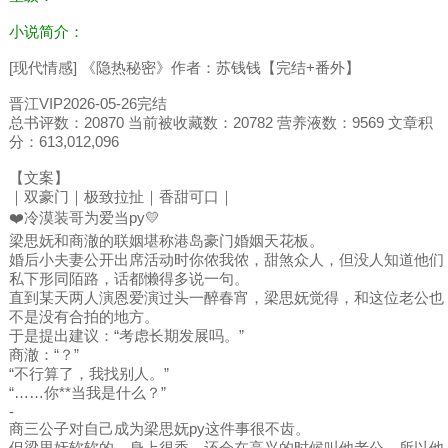
小说简介：
[现代情感] 《隐热秘密》作者：苏钱钱【完结+番外】
晋江VIP2026-05-26完结
总书评数：20870 当前被收藏数：20782 营养液数：9569 文章积
分：613,012,096
【文案】
｜双豪门｜极致拉扯｜香甜可口｜
❤️冷漠装哥为爱当py💛
梁思妩和商澈的联姻堪称港岛豪门婚姻天花板。
婚后小夫妻公开出席活动时你侬我侬，甜煞众人，但没人知道他们
私下形同陌路，话都懒得多说一句。
直到某天两人演恩爱演过头一醉春宵，梁思妩觉得，和这位老公也
不是没有合拍的地方。
于是提出建议：“考虑长期发展吗。”
商澈：“？”
“不行算了，我找别人。”
“……你**当我是什么？”
-
商三公子对自己成为梁思妩py这件事很不齿。
但梁思妩软软的，身上很香，还会在高兴的时候叫他老公，所以他