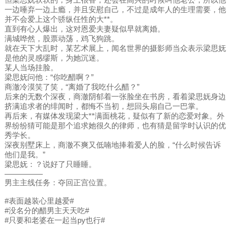
一边唾弃一边上瘾，并且安慰自己，不过是成年人的生理需要，他
并不会爱上这个骄纵任性的大**。
直到有心人爆出，这对恩爱夫妻疑似早就离婚。
满城哗然，股票动荡，鸡飞狗跳。
就在天下大乱时，某艺术展上，闻名世界的摄影师当众表示梁思妩
是他的灵感缪斯，为她沉迷。
某人当场挂脸。
梁思妩问他：“你吃醋啊？”
商澈冷漠笑了笑，“离婚了我吃什么醋？”
后来的无数个深夜，商澈阴郁着一张脸坐在书房，看着梁思妩身边
挤满追求者的绯闻时，都悔不当初，想回头扇自己一巴掌。
再后来，有媒体发现梁大**满面桃花，疑似有了新的恋爱对象。外
界纷纷猜可能是那个追求她很久的律师，也有猜是留学时认识的优
秀学长。
深夜别墅床上，商澈不爽又低喃地捧着爱人的脸，“什么时候告诉
他们是我。”
梁思妩：？说好了只睡睡。
—————
男主主线任务：夺回正宫位置。
#表面越装心里越爱#
#没名分的醋男主天天吃#
#只要和老婆在一起当py也行#