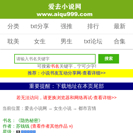
分类
txt分享
强推
排行
最新
耽美
女生
男生
txt论坛
合集
可搜索
书名
关键字，宁可少字!
推荐：小说书友互动分享网-查看详细>>
重要提醒：下载地址在本页尾部
若无法访问，请更换浏览器和网络再试-查看详细>>
当前位置：
爱去小说网
→
女生小说
→
都市言情
书名：《隐热秘密》
作者：苏钱钱
(查看作者其他作品 »)
星级：