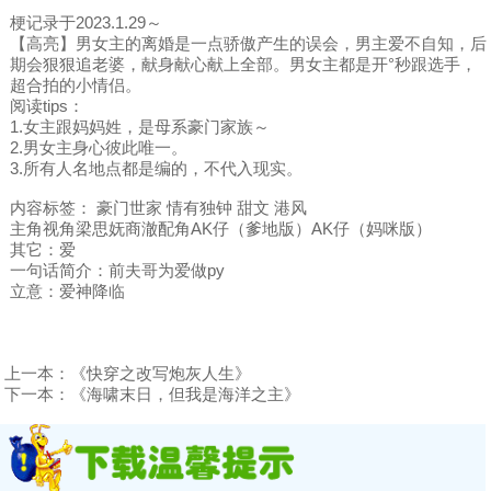
梗记录于2023.1.29～
【高亮】男女主的离婚是一点骄傲产生的误会，男主爱不自知，后
期会狠狠追老婆，献身献心献上全部。男女主都是开°秒跟选手，
超合拍的小情侣。
阅读tips：
1.女主跟妈妈姓，是母系豪门家族～
2.男女主身心彼此唯一。
3.所有人名地点都是编的，不代入现实。
内容标签： 豪门世家 情有独钟 甜文 港风
主角视角梁思妩商澈配角AK仔（爹地版）AK仔（妈咪版）
其它：爱
一句话简介：前夫哥为爱做py
立意：爱神降临
上一本：
《快穿之改写炮灰人生》
下一本：
《海啸末日，但我是海洋之主》