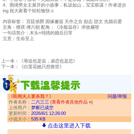
4、围绕男女主展开的小故事，私设如山，宝宝权谋！作者进步
ing 祝大家看个轻松愉快☺️
内容标签： 宫廷侯爵 因缘邂逅 天作之合 励志 甜文 先婚后爱
主角：檀茯 傅六朝 配角：《冷脸温存》求收藏呀
一句话简介：木头×纯情的婚后日常
立意：生命至上
上一本：
《辱追也是追，虐恋也是恋》
下一本：
《白莲花她只想救世》
《听闻夫人要杀我？》
问题/举报
作者名称：
二六三三
(查看作者其他作品 »)
上传用户：
梦断已成空
更新时间：
2026/6/1 12:26:00
小说大小：
535 KB
点击这里进入下载