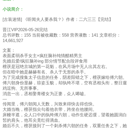
小说简介：
[古装迷情] 《听闻夫人要杀我？》作者：二六三三【完结】
晋江VIP2026-05-26完结
总书评数：155 当前被收藏数：558 营养液数：141 文章积分：
14,661,927
文案：
表面柔弱杀手女主×疯狂脑补纯情醋精男主
先婚后爱/疯狂脑补ing 部分情节配合段评食用
檀茯是冠绝京城的第一花魁，在风月场中无人出其左右。
但在暗中她是赫赫有名、杀人于无形的杀手。
为了完成搜集太子信息的任务，阴差阳错之下，檀茯嫁给傅六朝。
傅六朝身份显赫，琼姿玉貌，却纨绔不堪，空有丞相头衔，整日遛
鸡逗狗、无所事事。
消息一出，丞相娶青楼女为正妻，众人唏嘘。
—
传闻里，傅六朝阅人无数，兴致来得快去得也快。
大婚当晚，檀茯指尖勾着他衣带，跨坐在他腰间。
床幔半遮，众人口中的纨绔傅六朝，动作生硬迟缓，望着她圆润白
皙的肩头，他耳尖竟红得滴血。
婚后不久，檀茯接到了一个刺杀傅六朝的任务，双重任务之下，她