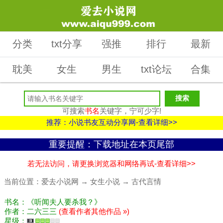
分类
txt分享
强推
排行
最新
耽美
女生
男生
txt论坛
合集
可搜索
书名
关键字，宁可少字!
推荐：小说书友互动分享网-查看详细>>
重要提醒：下载地址在本页尾部
若无法访问，请更换浏览器和网络再试-查看详细>>
当前位置：
爱去小说网
→
女生小说
→
古代言情
书名：《听闻夫人要杀我？》
作者：二六三三
(查看作者其他作品 »)
星级：