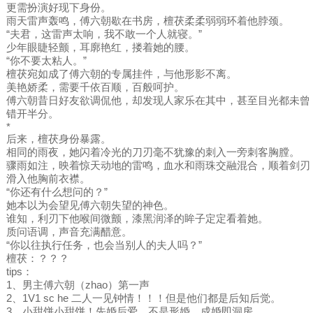
更需扮演好现下身份。
雨天雷声轰鸣，傅六朝歇在书房，檀茯柔柔弱弱环着他脖颈。
“夫君，这雷声太响，我不敢一个人就寝。”
少年眼睫轻颤，耳廓艳红，搂着她的腰。
“你不要太粘人。”
檀茯宛如成了傅六朝的专属挂件，与他形影不离。
美艳娇柔，需要千依百顺，百般呵护。
傅六朝昔日好友欲调侃他，却发现人家乐在其中，甚至目光都未曾
错开半分。
*
后来，檀茯身份暴露。
相同的雨夜，她闪着冷光的刀刃毫不犹豫的刺入一旁刺客胸膛。
骤雨如注，映着惊天动地的雷鸣，血水和雨珠交融混合，顺着剑刃
滑入他胸前衣襟。
“你还有什么想问的？”
她本以为会望见傅六朝失望的神色。
谁知，利刃下他喉间微颤，漆黑润泽的眸子定定看着她。
质问语调，声音充满醋意。
“你以往执行任务，也会当别人的夫人吗？”
檀茯：？？？
tips：
1、男主傅六朝（zhao）第一声
2、1V1 sc he 二人一见钟情！！！但是他们都是后知后觉。
3、小甜饼小甜饼！先婚后爱，不是形婚，成婚即洞房。