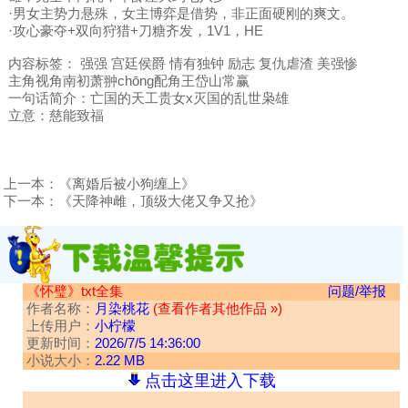
·男女主势力悬殊，女主博弈是借势，非正面硬刚的爽文。
·攻心豪夺+双向狩猎+刀糖齐发，1V1，HE
内容标签： 强强 宫廷侯爵 情有独钟 励志 复仇虐渣 美强惨
主角视角南初萧翀chōng配角王岱山常赢
一句话简介：亡国的天工贵女x灭国的乱世枭雄
立意：慈能致福
上一本：
《离婚后被小狗缠上》
下一本：
《天降神雌，顶级大佬又争又抢》
《怀璧》txt全集
问题/举报
作者名称：
月染桃花
(查看作者其他作品 »)
上传用户：
小柠檬
更新时间：
2026/7/5 14:36:00
小说大小：
2.22 MB
点击这里进入下载