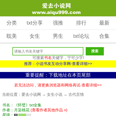
分类
txt分享
强推
排行
最新
耽美
女生
男生
txt论坛
合集
可搜索
书名
关键字，宁可少字!
推荐：小说书友互动分享网-查看详细>>
重要提醒：下载地址在本页尾部
若无法访问，请更换浏览器和网络再试-查看详细>>
当前位置：
爱去小说网
→
女生小说
→
古代言情
书名：《怀璧》txt全集
作者：月染桃花
(查看作者其他作品 »)
星级：