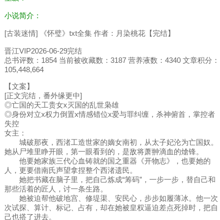
小说简介：
[古装迷情] 《怀璧》txt全集 作者：月染桃花【完结】
晋江VIP2026-06-29完结
总书评数：1854 当前被收藏数：3187 营养液数：4340 文章积分：
105,448,664
【文案】
[正文完结，番外缘更中]
◎亡国的天工贵女x灭国的乱世枭雄
◎身份对立x权力倒置x情感错位x爱与罪纠缠，杀神俯首，掌控者
失控
女主：
城破那夜，西渚工造世家的嫡女南初，从太子妃沦为亡国奴。
她从尸堆里睁开眼，第一眼看到的，是敌将萧翀滴血的熗锋。
他要她家族三代心血铸就的国之重器《开物志》，也要她的
人，更要借南氏声望拿捏整个西渚遗民。
她把书藏在脑子里，把自己炼成“筹码”，一步一步，替自己和
那些活着的匠人，讨一条生路。
她被迫帮他破地宫、修堤渠、安民心，步步如履薄冰。他一次
次试探、算计、标记、占有，却在她被皇权逼迫差点死掉时，把自
己也搭了进去。