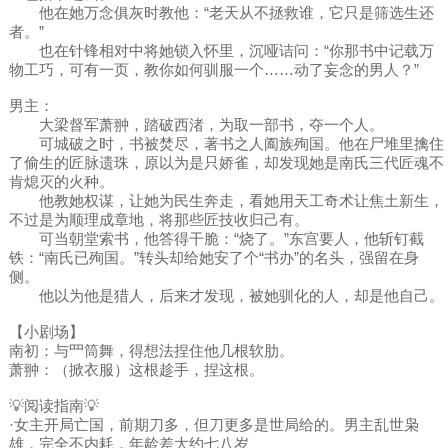
他在她万念俱灰时教他：“老天从不拯救谁，它只是筛选生还
者。”
也在针锋相对中将她锁入怀里，沉哑诘问：“你那书中记载万
物工巧，可有一页，教你如何驯服一个……动了妄念的男人？”
男主：
大梁督军萧翀，踏破西渚，为取一部书，夺一个人。
可城破之时，书被焚尽，著书之人阖族殉国。他在尸堆里擒住
了偷生的匠脉遗珠，原以为是只娇雀，却发现她是南氏三代匠魂不
肯熄灭的火种。
他教她权谋，让她为民生奔走，看她用天工奇术让焦土新生，
不过是为顺理成章地，将那些匠技收归己有。
可当朝堂索书，他答得干脆：“烧了。”东宫要人，他斩钉截
铁：“南氏已殉国。”转头却给她安了个“书办”的名头，强留在身
侧。
他以为他是猎人，后来才发现，被她驯化的人，却是他自己。
【小剧场】
南初：与罒筒舞，得想法捏住他几根软肋。
萧翀：（掀衣服）这根趁手，捏这根。
💡阅读指南💡
·女主开局亡国，前期刀多，但刀更多是世局给的。男主乱世枭
雄，完全不内耗，年龄差大约七八岁