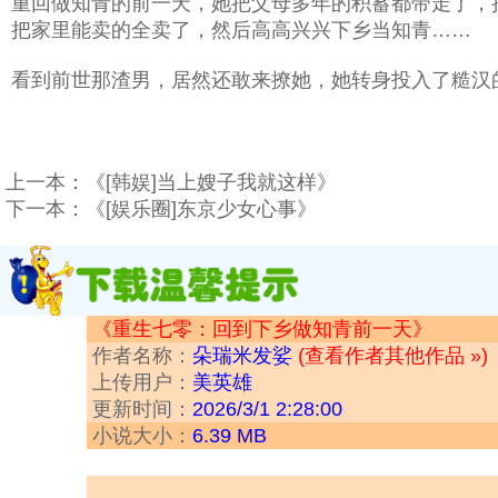
重回做知青的前一天，她把父母多年的积蓄都带走了，
把家里能卖的全卖了，然后高高兴兴下乡当知青……
看到前世那渣男，居然还敢来撩她，她转身投入了糙汉
上一本：
《[韩娱]当上嫂子我就这样》
下一本：
《[娱乐圈]东京少女心事》
《重生七零：回到下乡做知青前一天》
作者名称：
朵瑞米发娑
(查看作者其他作品 »)
上传用户：
美英雄
更新时间：
2026/3/1 2:28:00
小说大小：
6.39 MB