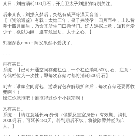
某日，刘吉消耗100月石，开启卫太子刘据的特别关注。
后来某夜，刘据入梦后，突然有威严冷漠天音道：
【《资治通鉴》有载：太始三年，皇子弗陵孕十四月而生，上以昔
尧十四月而生，乃命其所生门曰尧母门。奸人逆探上意，知其奇爱
少子，欲以为嗣，遂有危皇后、太子之心。】
刘据深夜emo：阿父果然不爱我了。
……
再有某日。
系统：【已可开通空间存储栏位，一个栏位消耗500月石。注意：
存储栏位为一次性，即每次存储时都将消耗500月石】
刘吉：谁家空间背包、游戏背包在解锁扩容后，每次存储还要再收
费啊？！
绿江你就抠吧！谁抠得过你个小祖宗啊！
又有某日。
系统：【请注意延长vip身份（侯爵及皇室身份）有效期。消耗
2000月石，可延长180天。若到期后不续，将被除爵并贬为庶
人。】