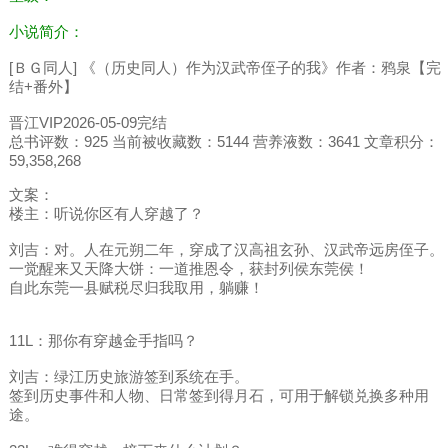
小说简介：
[ＢＧ同人] 《（历史同人）作为汉武帝侄子的我》作者：鸦泉【完
结+番外】
晋江VIP2026-05-09完结
总书评数：925 当前被收藏数：5144 营养液数：3641 文章积分：
59,358,268
文案：
楼主：听说你区有人穿越了？
刘吉：对。人在元朔二年，穿成了汉高祖玄孙、汉武帝远房侄子。
一觉醒来又天降大饼：一道推恩令，获封列侯东莞侯！
自此东莞一县赋税尽归我取用，躺赚！
11L：那你有穿越金手指吗？
刘吉：绿江历史旅游签到系统在手。
签到历史事件和人物、日常签到得月石，可用于解锁兑换多种用
途。