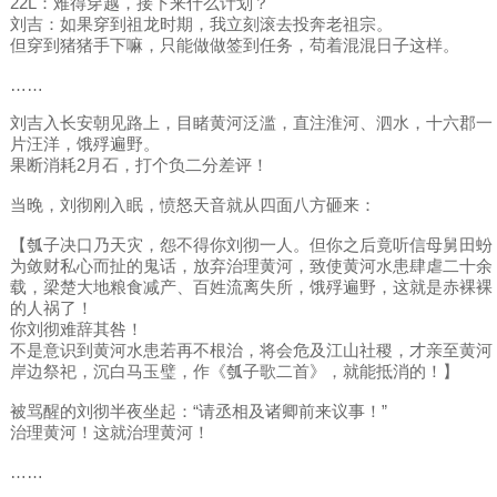
22L：难得穿越，接下来什么计划？
刘吉：如果穿到祖龙时期，我立刻滚去投奔老祖宗。
但穿到猪猪手下嘛，只能做做签到任务，苟着混混日子这样。
……
刘吉入长安朝见路上，目睹黄河泛滥，直注淮河、泗水，十六郡一
片汪洋，饿殍遍野。
果断消耗2月石，打个负二分差评！
当晚，刘彻刚入眠，愤怒天音就从四面八方砸来：
【瓠子决口乃天灾，怨不得你刘彻一人。但你之后竟听信母舅田蚡
为敛财私心而扯的鬼话，放弃治理黄河，致使黄河水患肆虐二十余
载，梁楚大地粮食减产、百姓流离失所，饿殍遍野，这就是赤裸裸
的人祸了！
你刘彻难辞其咎！
不是意识到黄河水患若再不根治，将会危及江山社稷，才亲至黄河
岸边祭祀，沉白马玉璧，作《瓠子歌二首》，就能抵消的！】
被骂醒的刘彻半夜坐起：“请丞相及诸卿前来议事！”
治理黄河！这就治理黄河！
……