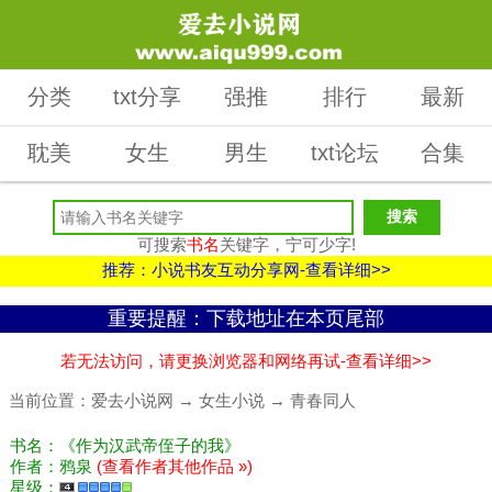
分类
txt分享
强推
排行
最新
耽美
女生
男生
txt论坛
合集
可搜索
书名
关键字，宁可少字!
推荐：小说书友互动分享网-查看详细>>
重要提醒：下载地址在本页尾部
若无法访问，请更换浏览器和网络再试-查看详细>>
当前位置：
爱去小说网
→
女生小说
→
青春同人
书名：《作为汉武帝侄子的我》
作者：鸦泉
(查看作者其他作品 »)
星级：