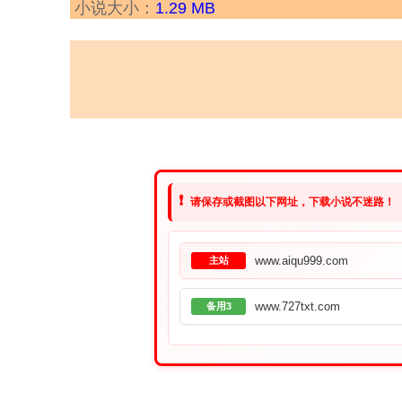
小说大小：
1.29 MB
❗
请保存或截图以下网址，下载小说不迷路！
www.aiqu999.com
主站
www.727txt.com
备用3