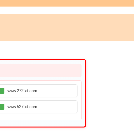
www.272txt.com
www.527txt.com