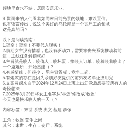
领地里食水不缺，居民安居乐业。
汇聚而来的人们看着如同末日前光景的领地，难以置信。
也有谣言传出，说这个美好的乌托邦是一个丧尸王的领域
这是真的吗？
以下是阅读指南：
1.架空！架空！不要代入现实！
2.前期女主没有情感，也没有驱动力，需要靠丧丧系统推动着前
进，主线任务解锁就好
3.主旨就是咬人，咬仇人，咬坏蛋，接咬人订单，咬着咬着咬出了
一个避难所，开始基建（？
4.有感情线，但很少， 男主背景板，竞争上岗。
5.有炮灰的存在是因为亲朋好友提供的前男友名单还没用完
6.文案灵感来自于2024年12月24日上班上出幻觉后想要咬所有人的
奇怪想法
7.2025年8月29日将女主名字从”林遥“修改成”牧遥“
今天也是快乐咬人的一天（？
内容标签：末世 系统 爽文 基建 群像
主角：牧遥 竞争上岗
其它：末世，生存，丧尸，系统