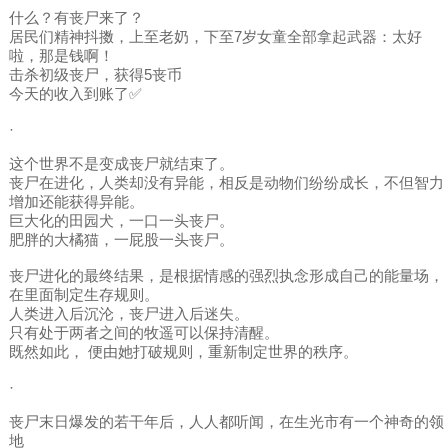
什么？有丧尸来了？
居民们精神抖擞，上至老奶，下至7岁女童全部拿起武器：太好
啦，那是钱啊！
击杀初级丧尸，获得5丧币
今天的收入到账了✅
·
这个世界不是变成丧尸就结束了。
丧尸在进化，人类却没有异能，相反是动物们纷纷成长，不但智力
增加还能获得异能。
巨大化的田园犬，一口一头丧尸。
肥胖的大橘猫，一屁股一头丧尸。
丧尸进化的最终结果，是根据情感的强烈执念形成自己的能量场，
在里面制定生存规则。
人类进入后沉沦，丧尸进入后迷失。
只有处于两者之间的牧遥可以保持清醒。
既然如此， 便由她打破规则，重新制定世界的秩序。
·
丧尸末日爆发的若干年后，人人都听闻，在生光市有一个神奇的领
地