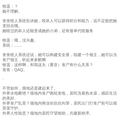
牧遥：？
她不理解。
丧丧咬人系统告诉她，咬坏人可以获得积分和能力，说不定能把她
变回去哦。
她咬过的坏人还能变成她的小弟，还有接单代咬服务
牧遥：哦，没兴趣。
系统：……
丧丧咬人系统还说，她可以构建安全屋，组建一个领主，她可以当
丧尸领主，听起来多酷啊
牧遥：这样啊，和我这头（重音）丧尸有什么关系？
丧丧：QAQ。
·
不管如何，领地还是建起来了。
外界水电断绝？领地内丧尸跑轮发电，居民洗着热水澡，感叹生活
的美好。
外界丧尸乱晃？领地内商业街欣欣向荣，居民出门打丧尸前可以领
异宠守护。
外界人性险恶？领地内居民守望相助，共建新秩序。