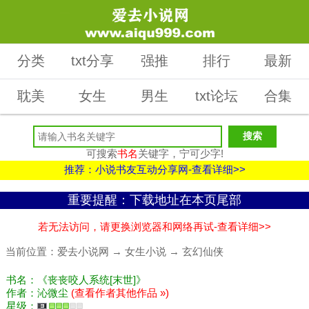
分类
txt分享
强推
排行
最新
耽美
女生
男生
txt论坛
合集
可搜索
书名
关键字，宁可少字!
推荐：小说书友互动分享网-查看详细>>
重要提醒：下载地址在本页尾部
若无法访问，请更换浏览器和网络再试-查看详细>>
当前位置：
爱去小说网
→
女生小说
→
玄幻仙侠
书名：《丧丧咬人系统[末世]》
作者：沁微尘
(查看作者其他作品 »)
星级：