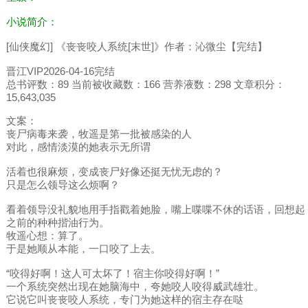
小说简介：
[仙侠魔幻] 《丧丧咬人系统[末世]》作者：沁微尘【完结】
晋江VIP2026-04-16完结
总书评数：89 当前被收藏数：166 营养液数：298 文章积分：
15,643,035
文案：
丧尸病毒来袭，牧遥是第一批被感染的人
对此，感情淡漠的她表示无所谓
活着也很麻烦，变成丧尸好像还挺无忧无虑的？
只是怎么领导这么烦啊？
看着领导没礼貌地用手指戳着她脸，嘴上喋喋不休的话语，回想起
之前的种种揩油行为。
牧遥心想：算了。
于是她顺从本能，一口咬了上去。
“咬得好啊！这人可太坏了！宿主你咬得好啊！”
一个系统突然出现在她脑海中，夸她咬人咬得威武雄壮。
它说它叫丧丧咬人系统，专门为她这样的宿主存在哒