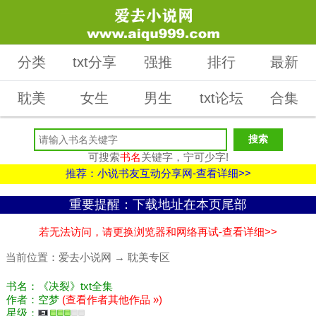
分类
txt分享
强推
排行
最新
耽美
女生
男生
txt论坛
合集
可搜索
书名
关键字，宁可少字!
推荐：小说书友互动分享网-查看详细>>
重要提醒：下载地址在本页尾部
若无法访问，请更换浏览器和网络再试-查看详细>>
当前位置：
爱去小说网
→
耽美专区
书名：《决裂》txt全集
作者：空梦
(查看作者其他作品 »)
星级：