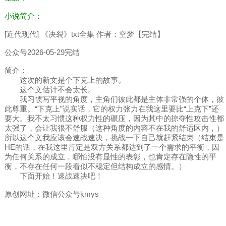
小说简介：
[近代现代] 《决裂》txt全集 作者：空梦【完结】
公众号2026-05-29完结
简介：
这次的新文是个下克上的故事。
这个文估计不会太长。
我习惯写平视的角度，主角们彼此都是主体非常强的个体，彼
此尊重。“下克上”说实话，它的权力张力在我这里要比“上克下”还
要大。我不太习惯这种权力性的碾压，因为其中的掠夺性攻击性都
太强了，会让我很不舒服（这种角度的内容不在我的舒适区内，）
所以这个文我应该会速战速决，挑战一下自己就赶紧结束（结束是
HE的话，在我这里肯定是双方关系都达到了一个需求的平衡，因
为任何关系的成立，哪怕没有显性的表彰，也肯定存在隐性的平
衡，不存在任何一段看似不稳定但结构成立的感情。）
下面开始！速战速决吧！
原创网址：微信公众号kmys