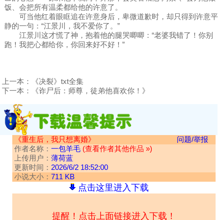
饭、会把所有温柔都给他的许意了。
可当他红着眼眶追在许意身后，卑微道歉时，却只得到许意平
静的一句：“江景川，我不爱你了。”
江景川这才慌了神，抱着他的腿哭唧唧：“老婆我错了！你别
跑！我把心都给你，你回来好不好！”
上一本：
《决裂》txt全集
下一本：
《诈尸后：师尊，徒弟他喜欢你！》
《重生后，我只想离婚》
问题/举报
作者名称：
一包羊毛
(查看作者其他作品 »)
上传用户：
薄荷蓝
更新时间：
2026/6/2 18:52:00
小说大小：
711 KB
点击这里进入下载
提醒！点击上面链接进入下载！