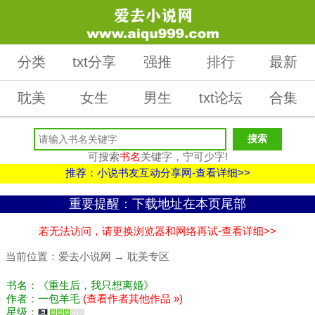
分类
txt分享
强推
排行
最新
耽美
女生
男生
txt论坛
合集
可搜索
书名
关键字，宁可少字!
推荐：小说书友互动分享网-查看详细>>
重要提醒：下载地址在本页尾部
若无法访问，请更换浏览器和网络再试-查看详细>>
当前位置：
爱去小说网
→
耽美专区
书名：《重生后，我只想离婚》
作者：一包羊毛
(查看作者其他作品 »)
星级：