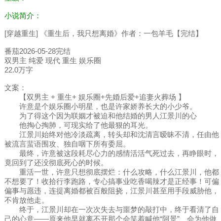
小说简介：
[穿越重生] 《重生后，我只想离婚》作者：一包羊毛【完结】
番茄2026-05-28完结
双男主 纯爱 现代 重生 娱乐圈
22.0万字
文案：
【双男主 + 重生+ 娱乐圈+先婚后爱+追妻火葬场 】
许意是个娱乐圈小明星，也是许家娇养长大的小少爷。
为了得这个因为联姻才被迫和他结婚的男人江景川的心
他掏心掏肺，可现实给了他最狠的耳光。
江景川始终对他冷淡疏离，转头却和沈清言暧昧不清，任由他
被流言蜚语围攻、独自咽下所有委屈。
最终，许意被这段耗尽心力的感情活活气死过去，再睁眼时，
竟回到了还没彻底死心的时候。
重活一世，许意只想彻底摆烂：什么攻略，什么江景川，他都
不想要了！收拾行李跑路，专心搞事业吃香喝辣才是正经事！可偏
偏事与愿违，连提离婚都被百般阻挠，江景川甚至用手段威胁他，
不肯放他走。
终于，江景川却在一次次失去与噩梦的敲打中，终于看清了自
己的心意——原来他早就离不开那个会笑着喊他“阿景”、会为他做