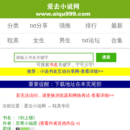
分类
txt分享
强推
排行
最新
耽美
女生
男生
txt论坛
合集
可搜索
书名
关键字，宁可少字!
推荐：小说书友互动分享网-查看详细>>
重要提醒：下载地址在本页尾部
若无法访问，请更换浏览器和网络再试-查看详细>>
当前位置：
爱去小说网
→
耽美专区
书名：《剑上镖》
作者：至尊小福星
(查看作者其他作品 »)
星级：