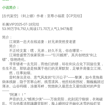
小说简介：
[古代架空] 《剑上镖》作者：至尊小福星【CP完结】
长佩VIP2025-07-18完结
53.99万字6,792人阅读171.70万人气1,947海星
简介：
江湖第一忠犬在线追妻：好兄弟突然变老婆
简介：
不正经文案：嘿，兄弟，好久不见，你在哪里～
江湖曾盛赞万俟家双侠——“引川撼洲”。其共创绝技“剑上
镖”，惊艳绝伦。
寻常镖者一去无回，而他们的镖，却在剑尖点化下回旋往复，
生生不息。那轨迹是独属于他们的灵犀默契，足够并肩傲立江湖。
然，往事如烟。
昔时身法灵动、意气风发的“引川公子”——黎渊，如今竟拖着
病体残躯，隐于苦寒山村。残雪凛风，他拄枯枝拐杖，颤巍巍踏过
薄冰。山谷呜咽，冻僵耳畔，恍惚刺入最思念又最怕面对的声音
——
“阿渊！！”
声音的主人“憾洲少侠”——万俟奕阳，此刻泥泞狼狈，衣袍破
乱。可当他看清那蹒跚背影时，脸上瞬间绽开融化冰雪的灿烂笑