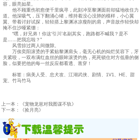
容，眼亮如星。
他不顾重伤初愈便千里疯寻，此刻冲至黎渊面前却猛地收住力
道。他深吸气，压下翻涌心绪，维持着没心没肺的模样，小心翼
翼、带着讨好试探，轻轻搭上黎渊冰凉瘦削的肩，声音故作轻快却
掩不住沙哑紧绷：
“嘿，好兄弟！你这‘引川’名副其实，跑路都不喊我？是不
是……把我忘啦？”
风雪掠过两人间微隙。
万俟奕阳滚烫的手紧贴黎渊肩头，毫无心机的灿烂笑容下，牙
关紧咬，一双布满红血丝的眼眸滚烫灼热，死死锁住对方低垂的侧
脸，似要把他的每一丝反应都看透、凿穿！
标签：病美人受、忠犬攻、江湖武侠、剧情、1V1、HE、甜
宠、竹马竹马
上一本：
《宠物龙崽对我图谋不轨》
下一本：
《捡月亮》