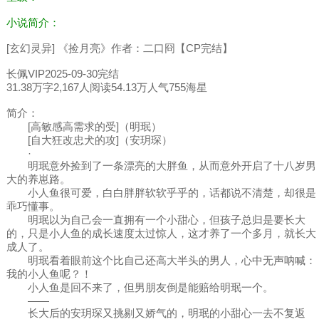
小说简介：
[玄幻灵异] 《捡月亮》作者：二口冏【CP完结】
长佩VIP2025-09-30完结
31.38万字2,167人阅读54.13万人气755海星
简介：
[高敏感高需求的受]（明珉）
[自大狂改忠犬的攻]（安玥琛）
·
明珉意外捡到了一条漂亮的大胖鱼，从而意外开启了十八岁男
大的养崽路。
小人鱼很可爱，白白胖胖软软乎乎的，话都说不清楚，却很是
乖巧懂事。
明珉以为自己会一直拥有一个小甜心，但孩子总归是要长大
的，只是小人鱼的成长速度太过惊人，这才养了一个多月，就长大
成人了。
明珉看着眼前这个比自己还高大半头的男人，心中无声呐喊：
我的小人鱼呢？！
小人鱼是回不来了，但男朋友倒是能赔给明珉一个。
——
长大后的安玥琛又挑剔又娇气的，明珉的小甜心一去不复返