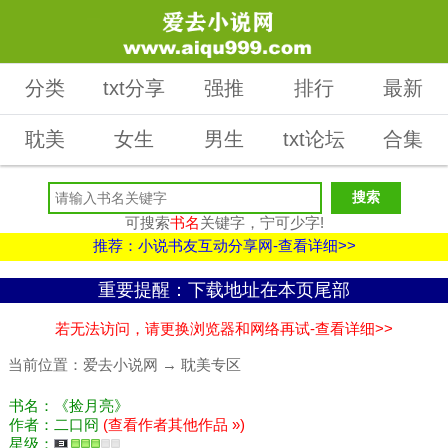
分类
txt分享
强推
排行
最新
耽美
女生
男生
txt论坛
合集
可搜索
书名
关键字，宁可少字!
推荐：小说书友互动分享网-查看详细>>
重要提醒：下载地址在本页尾部
若无法访问，请更换浏览器和网络再试-查看详细>>
当前位置：
爱去小说网
→
耽美专区
书名：《捡月亮》
作者：二口冏
(查看作者其他作品 »)
星级：