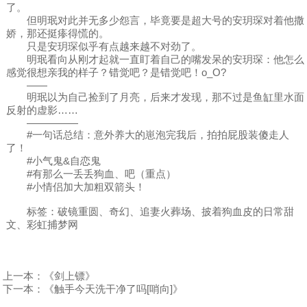
了。
但明珉对此并无多少怨言，毕竟要是超大号的安玥琛对着他撒
娇，那还挺瘆得慌的。
只是安玥琛似乎有点越来越不对劲了。
明珉看向从刚才起就一直盯着自己的嘴发呆的安玥琛：他怎么
感觉很想亲我的样子？错觉吧？是错觉吧！o_O?
——
明珉以为自己捡到了月亮，后来才发现，那不过是鱼缸里水面
反射的虚影……
—————
#一句话总结：意外养大的崽泡完我后，拍拍屁股装傻走人
了！
#小气鬼&自恋鬼
#有那么一丢丢狗血、吧（重点）
#小情侣加大加粗双箭头！
标签：破镜重圆、奇幻、追妻火葬场、披着狗血皮的日常甜
文、彩虹捕梦网
上一本：
《剑上镖》
下一本：
《触手今天洗干净了吗[哨向]》