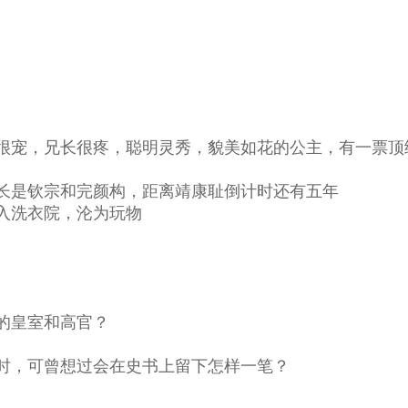
很宠，兄长很疼，聪明灵秀，貌美如花的公主，有一票顶
长是钦宗和完颜构，距离靖康耻倒计时还有五年
入洗衣院，沦为玩物
的皇室和高官？
时，可曾想过会在史书上留下怎样一笔？