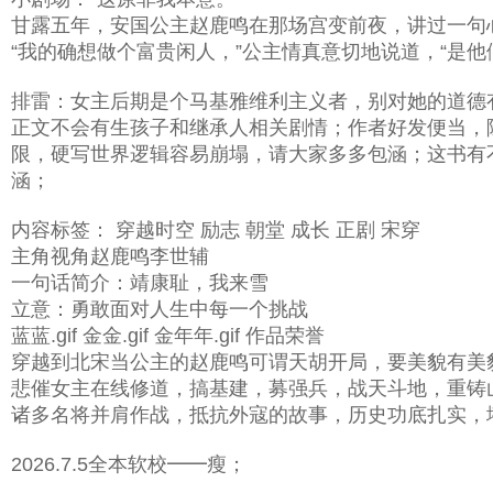
甘露五年，安国公主赵鹿鸣在那场宫变前夜，讲过一句
“我的确想做个富贵闲人，”公主情真意切地说道，“是他
排雷：女主后期是个马基雅维利主义者，别对她的道德
正文不会有生孩子和继承人相关剧情；作者好发便当，
限，硬写世界逻辑容易崩塌，请大家多多包涵；这书有
涵；
内容标签： 穿越时空 励志 朝堂 成长 正剧 宋穿
主角视角赵鹿鸣李世辅
一句话简介：靖康耻，我来雪
立意：勇敢面对人生中每一个挑战
蓝蓝.gif 金金.gif 金年年.gif 作品荣誉
穿越到北宋当公主的赵鹿鸣可谓天胡开局，要美貌有美
悲催女主在线修道，搞基建，募强兵，战天斗地，重铸
诸多名将并肩作战，抵抗外寇的故事，历史功底扎实，
2026.7.5全本软校━━瘦；