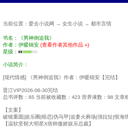
当前位置：
爱去小说网
→
女生小说
→
都市言情
书名：《男神倒追我》
作者：伊暖锦安
(查看作者其他作品 »)
星级：
小说简介：
[现代情感] 《男神倒追我》作者：伊暖锦安【完结】
晋江VIP2026-06-30完结
总书评数：65 当前被收藏数：423 营养液数：98 文章积分：
【文案】
破镜重圆|娱乐圈|暗恋|伪马甲|追妻火葬场|强拉扯|恨海
【温软坚韧大明星X痞帅傲娇娱乐总裁】