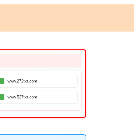
www.272txt.com
www.527txt.com