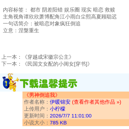
内容标签： 都市 阴差阳错 娱乐圈 现实 暗恋 救赎
主角视角谭欣欣萧博配角江小雨白尘熙高夏顾聪迟
一句话简介：被暗恋对象疯狂倒追
立意：涅槃重生
上一本：
《穿越成宋徽宗公主》
下一本：
《民国文女配的小闺女[穿书]》
《男神倒追我》
作者名称：
伊暖锦安
(查看作者其他作品 »)
上传用户：
小柠檬
更新时间：
2026/7/7 11:01:00
小说大小：
785 KB