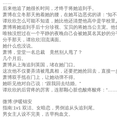
……
后来他追了她很长时间，才终于将她追到手。
萧博在立冬那天抱着她的腰，在她耳边恶劣的讲：“知
谭欣欣怎么可能不知道，她比他还清楚他高中是学校
萧博将她追到手后十分珍视、宝贝的将她当公主宠。他
唯独没想过在一个平静的夜晚自己会被她莫名其妙的分
分手那天，谭欣欣泪流满面。
她什么也没说。
萧博，堂堂一名总裁 竟然别人甩了？
几个月后。
萧博从上海追到英国，堵在她门口。
这次他不仅要弄清被甩真相，还要把她抢回去，直接一
萧博双手抵在门上，让她动弹不得。
她听见他对自己说：“跟我回去结婚。”
谭欣欣的后背疼的厉害，连那颗心脏也酸疼酸疼：“
微博:伊暖锦安
指南:1v1 双洁。女暗恋，男倒追从头追到尾。
男女主人设不完美，古早狗血文。