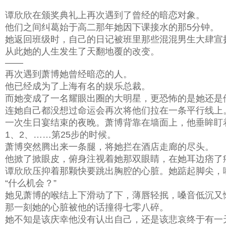
谭欣欣在颁奖典礼上再次遇到了曾经的暗恋对象。
他们之间纠葛始于高二那年她因下课接水的那5分钟。
她返回班级时，自己的日记被班里那些混混男生大肆宣
从此她的人生发生了天翻地覆的改变。
——
再次遇到萧博她曾经暗恋的人。
他已经成为了上海有名的娱乐总裁。
而她变成了一名耀眼出圈的大明星，更恐怖的是她还是
连她自己都没想过命运会再次将他们拉在一条平行线上
一次生日宴结束的夜晚。萧博背靠在墙面上，他垂眸盯
1、2、……第25步的时候。
萧博突然腾出来一条腿，将她拦在酒店走廊的尽头。
他掀了掀眼皮，俯身注视着她那双眼睛，在她耳边痞了痞
谭欣欣压抑着那颗快要跳出胸腔的心脏。她踮起脚尖，
“什么机会？”
她见萧博的喉结上下滑动了下，薄唇轻抿，嗓音低沉又懒
那一刻她的心脏被他的话撞得七零八碎。
她不知是该庆幸他没有认出自己，还是该悲哀终于有一